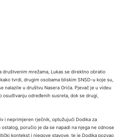
na društvenim mrežama, Lukas se direktno obratio
, kako tvrdi, drugim osobama bliskim SNSD-u koje su,
se nalazile u društvu Nasera Orića. Pjevač je u videu
tup osuđivanju određenih susreta, dok se drugi,
jiv i neprimjeren rječnik, optužujući Dodika za
u ostalog, poručio je da se napadi na njega ne odnose
itički kontekst i njegove stavove, te je Dodika pozvao