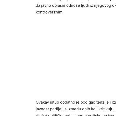
da javno objasni odnose ljudi iz njegovog o
kontroverznim.
Ovakav istup dodatno je podigao tenzije i i
javnost podijelila između onih koji kritikuju
riječ o politički motivisanom pritisku na jav