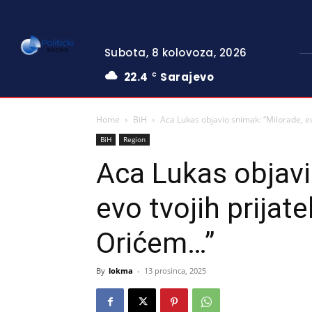
Subota, 8 kolovoza, 2026
22.4
Sarajevo
C
Home
BiH
Aca Lukas objavio snimak: “Milorade, e
BiH
Region
Aca Lukas objavi
evo tvojih prijat
Orićem…”
By
lokma
-
13 prosinca, 2025