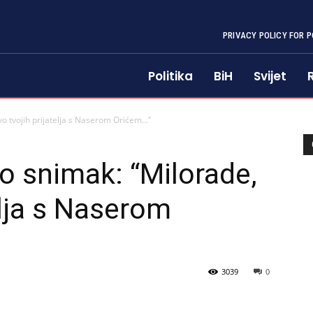
PRIVACY POLICY FOR P
Politika
BiH
Svijet
vo tvojih prijatelja s Naserom Orićem…”
o snimak: “Milorade,
elja s Naserom
3039
0