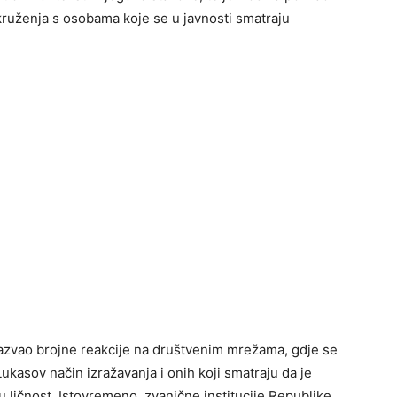
kruženja s osobama koje se u javnosti smatraju
zazvao brojne reakcije na društvenim mrežama, gdje se
 Lukasov način izražavanja i onih koji smatraju da je
nu ličnost. Istovremeno, zvanične institucije Republike