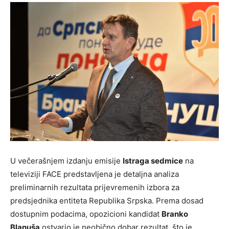
U večerašnjem izdanju emisije
Istraga sedmice
na
televiziji FACE predstavljena je detaljna analiza
preliminarnih rezultata prijevremenih izbora za
predsjednika entiteta Republika Srpska. Prema dosad
dostupnim podacima, opozicioni kandidat
Branko
Blanuša
ostvario je neobično dobar rezultat, što je