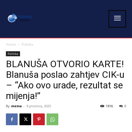
Home
Politika
Politika
BLANUŠA OTVORIO KARTE!
Blanuša poslao zahtjev CIK-u
– “Ako ovo urade, rezultat se
mijenja!”
By
mema
-
8 prosinca, 2025
1916
0