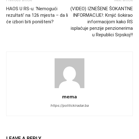
Previous article
Next article
HAOS U RS-u: ‘Nemogući
(VIDEO) IZNEŠENE ŠOKANTNE
rezultati’ na 126 mjesta – da li
INFORMACIJE!: Krnjić šokirao
će izbori biti poništeni?
informacijom kako RS
isplaćuje penzije penzionerima
u Republici Srpskoj!!
mema
https://politickiradar.ba
LEAVE A REPLY