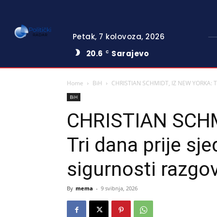
Petak, 7 kolovoza, 2026
20.6
Sarajevo
C
Home
BiH
CHRISTIAN SCHMIDT, IZ NEW YORKA: Tri d
BiH
CHRISTIAN SCHM
Tri dana prije sj
sigurnosti razgo
By
mema
-
9 svibnja, 2026