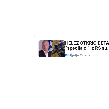
HELEZ OTKRIO DETALJE
“specijalci” iz RS su
BIH
|
prije 2 dana