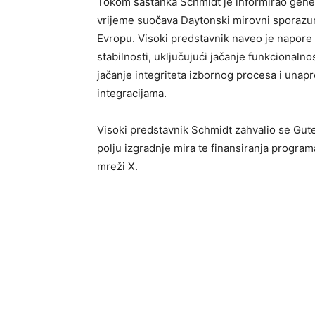
Tokom sastanka Schmidt je informirao gener
vrijeme suočava Daytonski mirovni sporazum 
Evropu. Visoki predstavnik naveo je napore 
stabilnosti, uključujući jačanje funkcionalno
jačanje integriteta izbornog procesa i unap
integracijama.
Visoki predstavnik Schmidt zahvalio se Gut
polju izgradnje mira te finansiranja program
mreži X.