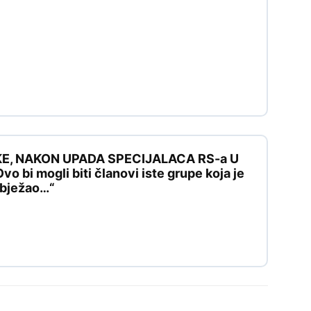
KE, NAKON UPADA SPECIJALACA RS-a U
 bi mogli biti članovi iste grupe koja je
e bježao…“