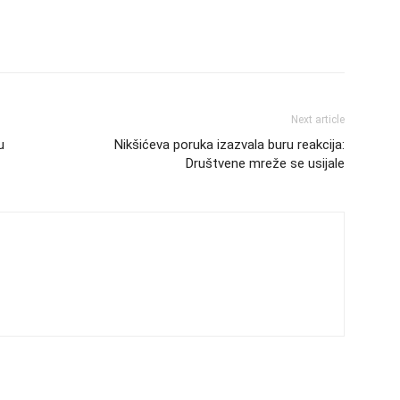
Next article
u
Nikšićeva poruka izazvala buru reakcija:
Društvene mreže se usijale