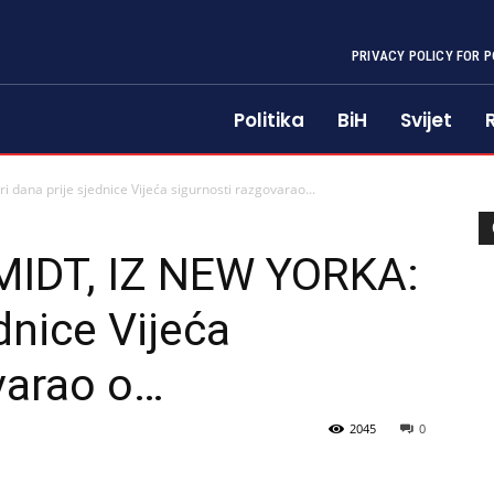
PRIVACY POLICY FOR P
Politika
BiH
Svijet
ana prije sjednice Vijeća sigurnosti razgovarao...
IDT, IZ NEW YORKA:
ednice Vijeća
varao o…
2045
0