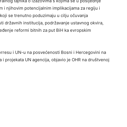
alnog tajnika o izazovima s kojima se u posljednje
i njihovim potencijalnim implikacijama za regiju i
koji se trenutno poduzimaju u cilju očuvanja
sti državnih institucija, podržavanje ustavnog okvira,
ređenje reformi bitnih za put BiH ka evropskim
erresu i UN-u na posvećenosti Bosni i Hercegovini na
a i projekata UN agencija, objavio je OHR na društvenoj