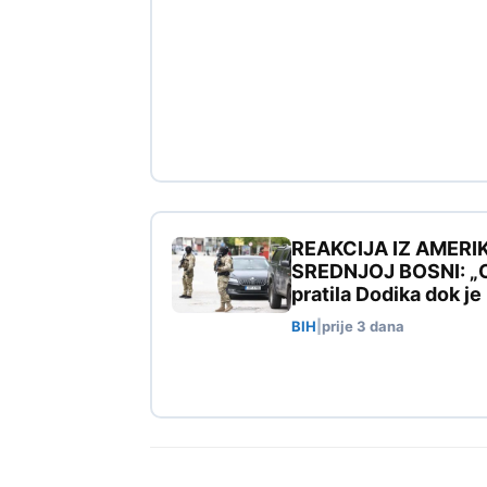
REAKCIJA IZ AMERI
SREDNJOJ BOSNI: „Ovo
pratila Dodika dok j
BIH
|
prije 3 dana