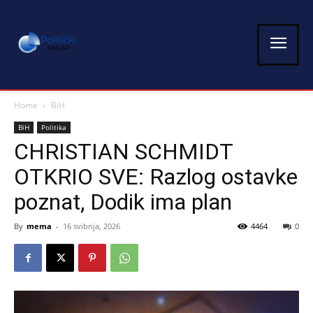
Home
BiH
BiH
Politika
CHRISTIAN SCHMIDT
OTKRIO SVE: Razlog ostavke
poznat, Dodik ima plan
By
mema
-
16 svibnja, 2026
4464
0