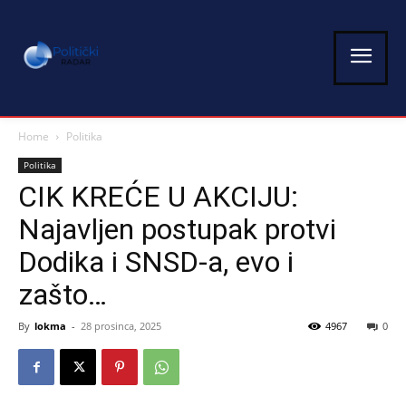
Home
Politika
Politika
CIK KREĆE U AKCIJU:
Najavljen postupak protvi
Dodika i SNSD-a, evo i
zašto…
By
lokma
-
28 prosinca, 2025
4967
0