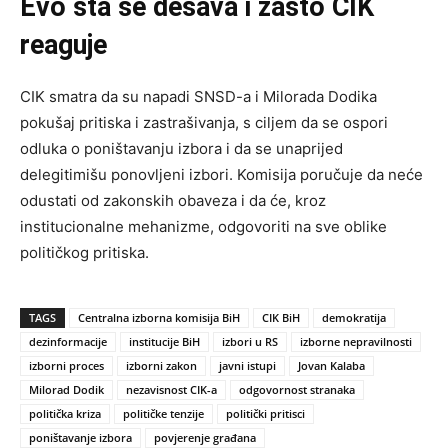
Evo šta se dešava i zašto CIK
reaguje
CIK smatra da su napadi SNSD-a i Milorada Dodika
pokušaj pritiska i zastrašivanja, s ciljem da se ospori
odluka o poništavanju izbora i da se unaprijed
delegitimišu ponovljeni izbori. Komisija poručuje da neće
odustati od zakonskih obaveza i da će, kroz
institucionalne mehanizme, odgovoriti na sve oblike
političkog pritiska.
TAGS
Centralna izborna komisija BiH
CIK BiH
demokratija
dezinformacije
institucije BiH
izbori u RS
izborne nepravilnosti
izborni proces
izborni zakon
javni istupi
Jovan Kalaba
Milorad Dodik
nezavisnost CIK-a
odgovornost stranaka
politička kriza
političke tenzije
politički pritisci
poništavanje izbora
povjerenje građana