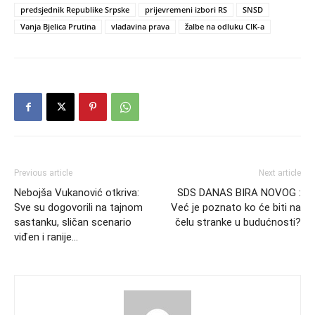
predsjednik Republike Srpske
prijevremeni izbori RS
SNSD
Vanja Bjelica Prutina
vladavina prava
žalbe na odluku CIK-a
Previous article
Next article
Nebojša Vukanović otkriva:
SDS DANAS BIRA NOVOG :
Sve su dogovorili na tajnom
Već je poznato ko će biti na
sastanku, sličan scenario
čelu stranke u budućnosti?
viđen i ranije…