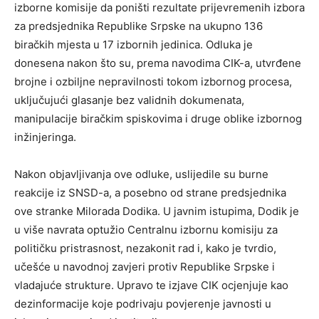
izborne komisije da poništi rezultate prijevremenih izbora
za predsjednika Republike Srpske na ukupno 136
biračkih mjesta u 17 izbornih jedinica. Odluka je
donesena nakon što su, prema navodima CIK-a, utvrđene
brojne i ozbiljne nepravilnosti tokom izbornog procesa,
uključujući glasanje bez validnih dokumenata,
manipulacije biračkim spiskovima i druge oblike izbornog
inžinjeringa.
Nakon objavljivanja ove odluke, uslijedile su burne
reakcije iz SNSD-a, a posebno od strane predsjednika
ove stranke Milorada Dodika. U javnim istupima, Dodik je
u više navrata optužio Centralnu izbornu komisiju za
političku pristrasnost, nezakonit rad i, kako je tvrdio,
učešće u navodnoj zavjeri protiv Republike Srpske i
vladajuće strukture. Upravo te izjave CIK ocjenjuje kao
dezinformacije koje podrivaju povjerenje javnosti u