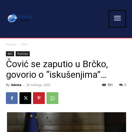
Home
BiH
BiH
Politika
Čović se zaputio u Brčko,
govorio o “iskušenjima”…
By
lokma
-
26 svibnja, 2025
591
0