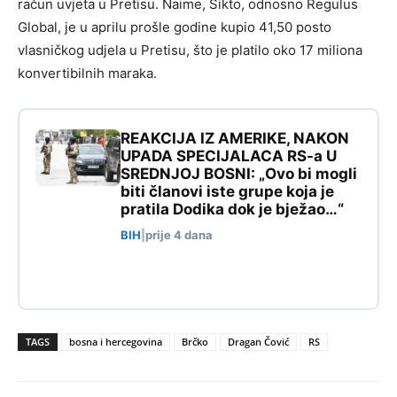
račun uvjeta u Pretisu. Naime, Sikto, odnosno Regulus
Global, je u aprilu prošle godine kupio 41,50 posto
vlasničkog udjela u Pretisu, što je platilo oko 17 miliona
konvertibilnih maraka.
REAKCIJA IZ AMERIKE, NAKON
UPADA SPECIJALACA RS-a U
SREDNJOJ BOSNI: „Ovo bi mogli
biti članovi iste grupe koja je
pratila Dodika dok je bježao…“
BIH
|
prije 4 dana
TAGS
bosna i hercegovina
Brčko
Dragan Čović
RS