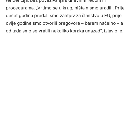
tendencija, bez povezivanja s dnevnim redom ili
procedurama. „Vrtimo se u krug, ništa nismo uradili. Prije
deset godina predali smo zahtjev za članstvo u EU, prije
dvije godine smo otvorili pregovore – barem načelno – a
od tada smo se vratili nekoliko koraka unazad“, izjavio je.