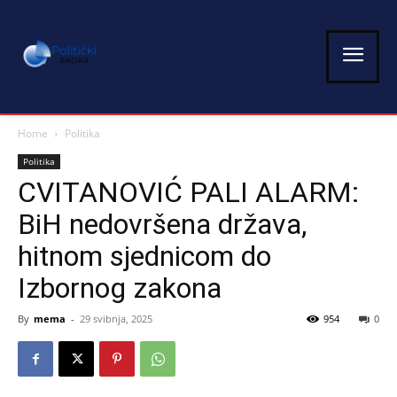
Home
Politika
Politika
CVITANOVIĆ PALI ALARM:
BiH nedovršena država,
hitnom sjednicom do
Izbornog zakona
By
mema
-
29 svibnja, 2025
954
0