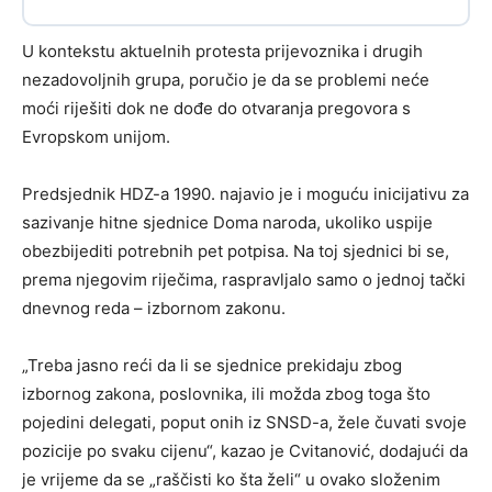
U kontekstu aktuelnih protesta prijevoznika i drugih
nezadovoljnih grupa, poručio je da se problemi neće
moći riješiti dok ne dođe do otvaranja pregovora s
Evropskom unijom.
Predsjednik HDZ-a 1990. najavio je i moguću inicijativu za
sazivanje hitne sjednice Doma naroda, ukoliko uspije
obezbijediti potrebnih pet potpisa. Na toj sjednici bi se,
prema njegovim riječima, raspravljalo samo o jednoj tački
dnevnog reda – izbornom zakonu.
„Treba jasno reći da li se sjednice prekidaju zbog
izbornog zakona, poslovnika, ili možda zbog toga što
pojedini delegati, poput onih iz SNSD-a, žele čuvati svoje
pozicije po svaku cijenu“, kazao je Cvitanović, dodajući da
je vrijeme da se „raščisti ko šta želi“ u ovako složenim