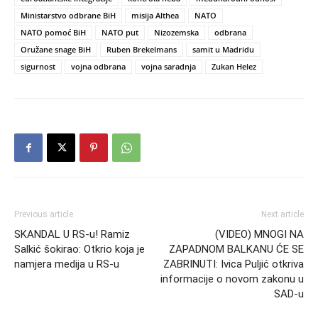
Ministarstvo odbrane BiH
misija Althea
NATO
NATO pomoć BiH
NATO put
Nizozemska
odbrana
Oružane snage BiH
Ruben Brekelmans
samit u Madridu
sigurnost
vojna odbrana
vojna saradnja
Zukan Helez
Previous article
Next article
SKANDAL U RS-u! Ramiz
(VIDEO) MNOGI NA
Salkić šokirao: Otkrio koja je
ZAPADNOM BALKANU ĆE SE
namjera medija u RS-u
ZABRINUTI: Ivica Puljić otkriva
informacije o novom zakonu u
SAD-u