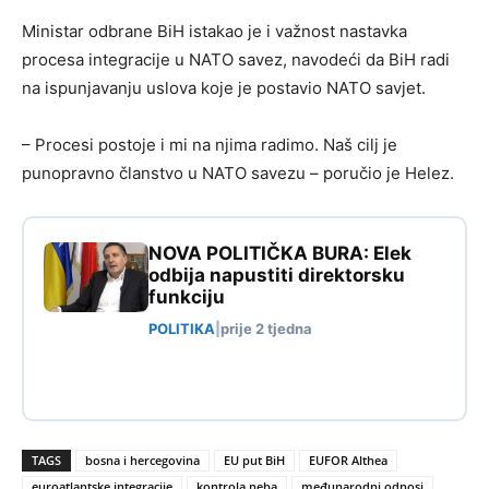
Ministar odbrane BiH istakao je i važnost nastavka
procesa integracije u NATO savez, navodeći da BiH radi
na ispunjavanju uslova koje je postavio NATO savjet.
– Procesi postoje i mi na njima radimo. Naš cilj je
punopravno članstvo u NATO savezu – poručio je Helez.
NOVA POLITIČKA BURA: Elek
odbija napustiti direktorsku
funkciju
POLITIKA
|
prije 2 tjedna
TAGS
bosna i hercegovina
EU put BiH
EUFOR Althea
euroatlantske integracije
kontrola neba
međunarodni odnosi