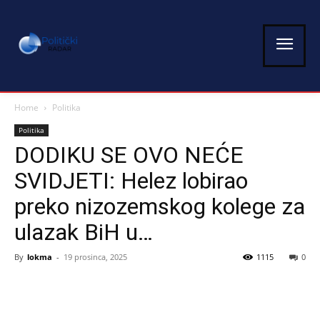
Home
Politika
Politika
DODIKU SE OVO NEĆE
SVIDJETI: Helez lobirao
preko nizozemskog kolege za
ulazak BiH u…
By
lokma
-
19 prosinca, 2025
1115
0