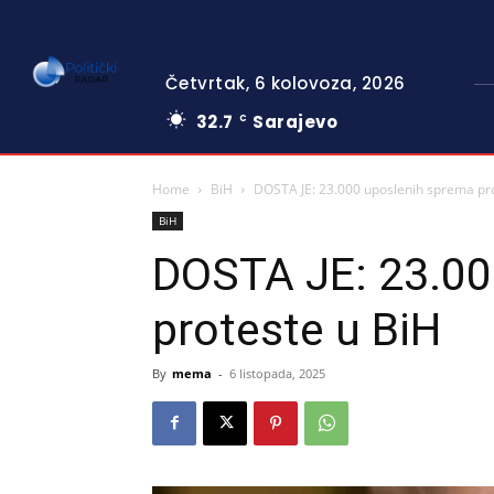
Četvrtak, 6 kolovoza, 2026
32.7
Sarajevo
C
Home
BiH
DOSTA JE: 23.000 uposlenih sprema pr
BiH
DOSTA JE: 23.00
proteste u BiH
By
mema
-
6 listopada, 2025