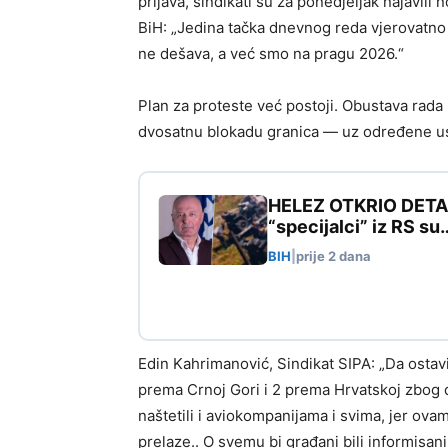
prijava, sindikati su za ponedjeljak najavili
BiH: „Jedina tačka dnevnog reda vjerovatno ć
ne dešava, a već smo na pragu 2026.“
Plan za proteste već postoji. Obustava rada 
dvosatnu blokadu granica — uz određene u
HELEZ OTKRIO DETALJE
“specijalci” iz RS su
BIH
|
prije 2 dana
Edin Kahrimanović, Sindikat SIPA: „Da ostav
prema Crnoj Gori i 2 prema Hrvatskoj zbog d
naštetili i aviokompanijama i svima, jer ov
prelaze.. O svemu bi građani bili informisani