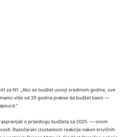
BiH za N1: „Ako se budžet usvoji sredinom godine, sve
Ali imamo više od 20 godina prakse da budžet kasni —
 apsurd.“
 raspravljati o prijedlogu budžeta za 2025. — onom
vosti. Razočarani izostankom reakcije nakon krivičnih