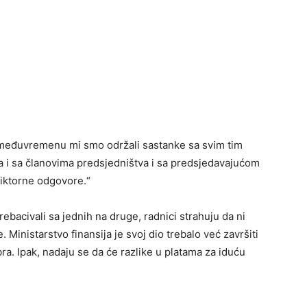
 međuvremenu mi smo održali sastanke sa svim tim
ja i sa članovima predsjedništva i sa predsjedavajućom
diktorne odgovore.“
ebacivali sa jednih na druge, radnici strahuju da ni
 Ministarstvo finansija je svoj dio trebalo već završiti
bra. Ipak, nadaju se da će razlike u platama za iduću