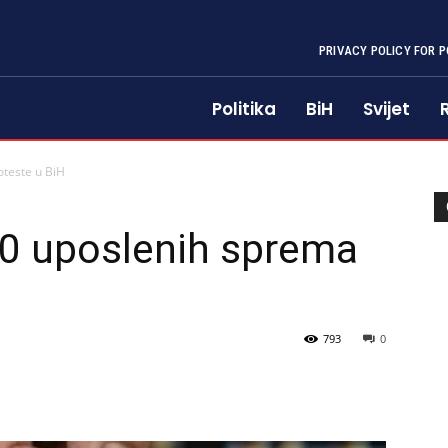
PRIVACY POLICY FOR P
Politika
BiH
Svijet
oteste u BiH
0 uposlenih sprema
793
0