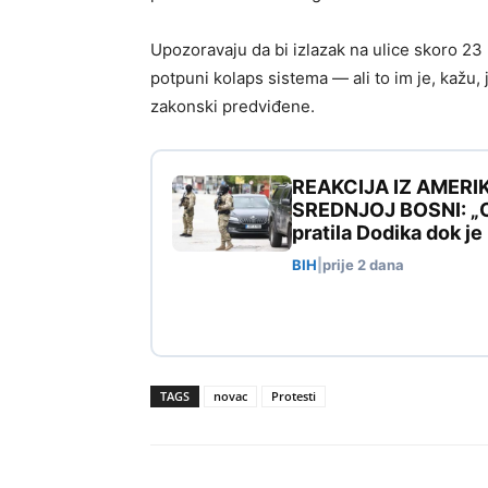
Upozoravaju da bi izlazak na ulice skoro 23 
potpuni kolaps sistema — ali to im je, kažu, 
zakonski predviđene.
REAKCIJA IZ AMERI
SREDNJOJ BOSNI: „Ovo
pratila Dodika dok j
BIH
|
prije 2 dana
TAGS
novac
Protesti