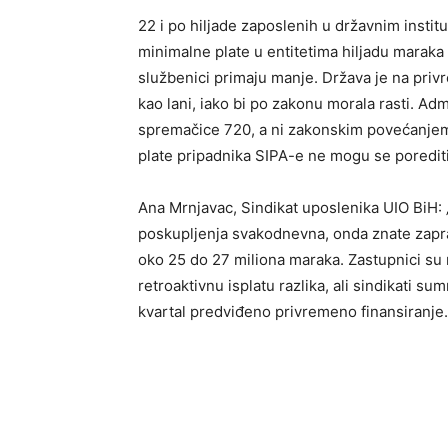
22 i po hiljade zaposlenih u državnim instit
minimalne plate u entitetima hiljadu maraka 
službenici primaju manje. Država je na privr
kao lani, iako bi po zakonu morala rasti. Adm
spremačice 720, a ni zakonskim povećanjem 
plate pripadnika SIPA-e ne mogu se porediti
Ana Mrnjavac, Sindikat uposlenika UIO BiH: 
poskupljenja svakodnevna, onda znate zaprav
oko 25 do 27 miliona maraka. Zastupnici su
retroaktivnu isplatu razlika, ali sindikati sum
kvartal predviđeno privremeno finansiranje. 