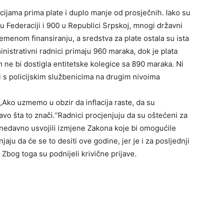
ucijama prima plate i duplo manje od prosječnih. Iako su
u Federaciji i 900 u Republici Srpskoj, mnogi državni
emenom finansiranju, a sredstva za plate ostala su ista
inistrativni radnici primaju 960 maraka, dok je plata
ne bi dostigla entitetske kolegice sa 890 maraka. Ni
 s policijskim službenicima na drugim nivoima
„Ako uzmemo u obzir da inflacija raste, da su
o šta to znači.“Radnici procjenjuju da su oštećeni za
 nedavno usvojili izmjene Zakona koje bi omogućile
njaju da će se to desiti ove godine, jer je i za posljednji
Zbog toga su podnijeli krivične prijave.