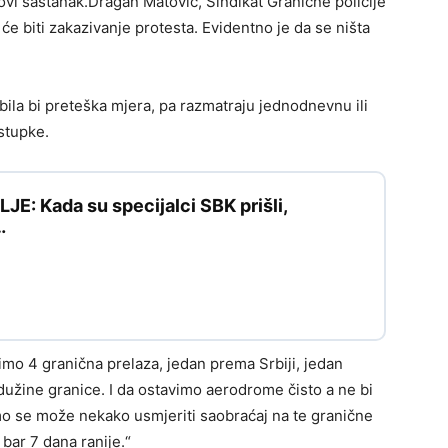
 novi sastanak.Dragan Matović, Sindikat Granične policije
e biti zakazivanje protesta. Evidentno je da se ništa
bila bi preteška mjera, pa razmatraju jednodnevnu ili
stupke.
: Kada su specijalci SBK prišli,
…
imo 4 granična prelaza, jedan prema Srbiji, jedan
užine granice. I da ostavimo aerodrome čisto a ne bi
amo se može nekako usmjeriti saobraćaj na te granične
 bar 7 dana ranije.“