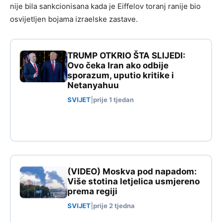
nije bila sankcionisana kada je Eiffelov toranj ranije bio
osvijetljen bojama izraelske zastave.
TRUMP OTKRIO ŠTA SLIJEDI:
Ovo čeka Iran ako odbije
sporazum, uputio kritike i
Netanyahuu
SVIJET
|
prije 1 tjedan
(VIDEO) Moskva pod napadom:
Više stotina letjelica usmjereno
prema regiji
SVIJET
|
prije 2 tjedna