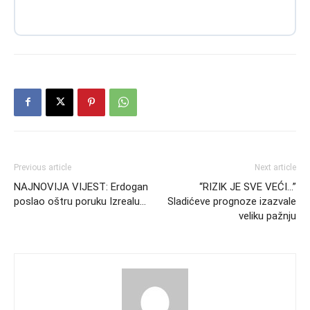
Previous article
Next article
NAJNOVIJA VIJEST: Erdogan
“RIZIK JE SVE VEĆI…”
poslao oštru poruku Izrealu…
Sladićeve prognoze izazvale
veliku pažnju