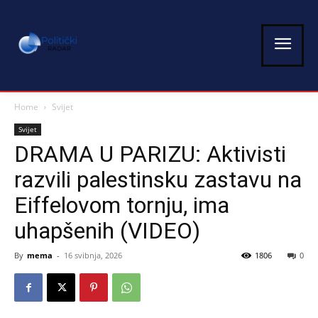
Home
Svijet
Svijet
DRAMA U PARIZU: Aktivisti
razvili palestinsku zastavu na
Eiffelovom tornju, ima
uhapšenih (VIDEO)
By
mema
-
16 svibnja, 2026
1806
0