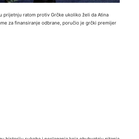
 prijetnju ratom protiv Grčke ukoliko želi da Atina
me za finansiranje odbrane, poručio je grčki premijer
u historiju sukoba i neslaganja koja obuhvataju pitanja