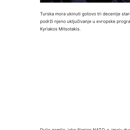
Turska mora ukinuti gotovo tri decenije staru
podrži njeno uključivanje u evropske progra
Kyriakos Mitsotakis.
Dvije zemlje, iako članice NATO-a, imaju dug