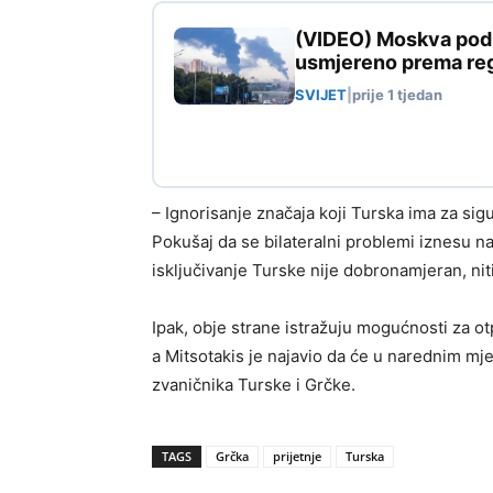
(VIDEO) Moskva pod n
usmjereno prema reg
SVIJET
|
prije 1 tjedan
– Ignorisanje značaja koji Turska ima za s
Pokušaj da se bilateralni problemi iznesu na
isključivanje Turske nije dobronamjeran, niti 
Ipak, obje strane istražuju mogućnosti za o
a Mitsotakis je najavio da će u narednim m
zvaničnika Turske i Grčke.
TAGS
Grčka
prijetnje
Turska