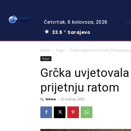
Četvrtak, 6 kolovoza, 2026
33.5
Sarajevo
C
Home
Svijet
Grčka uvjetovala Tursku: Povucite pri
Svijet
Grčka uvjetovala
prijetnju ratom
By
lokma
-
22 svibnja, 2025