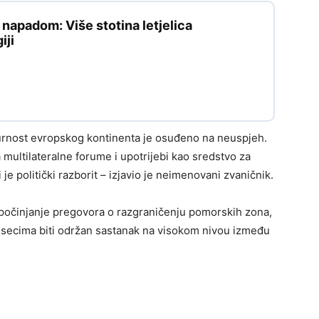
apadom: Više stotina letjelica
iji
igurnost evropskog kontinenta je osuđeno na neuspjeh.
 multilateralne forume i upotrijebi kao sredstvo za
je politički razborit – izjavio je neimenovani zvaničnik.
tpočinjanje pregovora o razgraničenju pomorskih zona,
jesecima biti održan sastanak na visokom nivou između