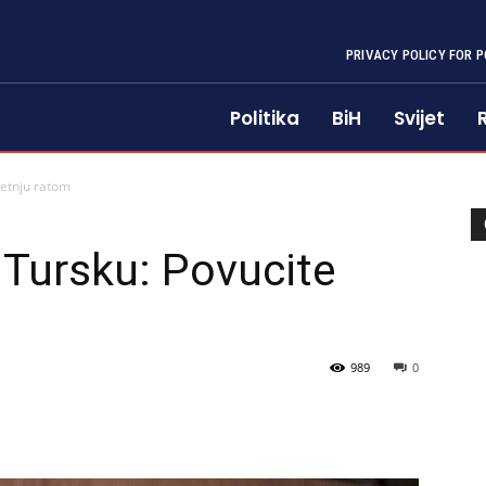
PRIVACY POLICY FOR P
Politika
BiH
Svijet
jetnju ratom
 Tursku: Povucite
989
0