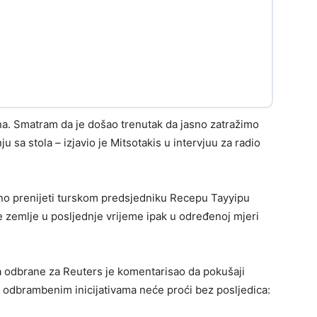
na. Smatram da je došao trenutak da jasno zatražimo
u sa stola – izjavio je Mitsotakis u intervjuu za radio
ično prenijeti turskom predsjedniku Recepu Tayyipu
e zemlje u posljednje vrijeme ipak u određenoj mjeri
va odbrane za Reuters je komentarisao da pokušaji
 odbrambenim inicijativama neće proći bez posljedica: