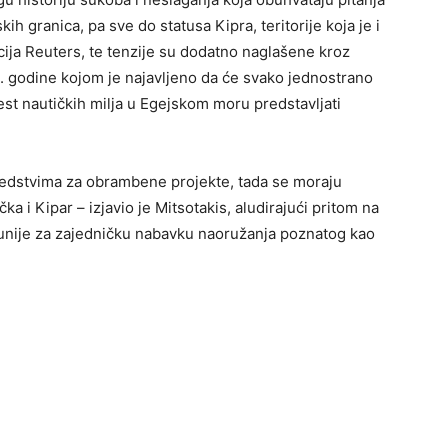
h granica, pa sve do statusa Kipra, teritorije koja je i
cija Reuters, te tenzije su dodatno naglašene kroz
. godine kojom je najavljeno da će svako jednostrano
šest nautičkih milja u Egejskom moru predstavljati
sredstvima za obrambene projekte, tada se moraju
čka i Kipar – izjavio je Mitsotakis, aludirajući pritom na
unije za zajedničku nabavku naoružanja poznatog kao