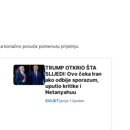
ka konačno povuče pomenutu prijetnju:
TRUMP OTKRIO ŠTA
SLIJEDI: Ovo čeka Iran
ako odbije sporazum,
uputio kritike i
Netanyahuu
SVIJET
|
prije 1 tjedan