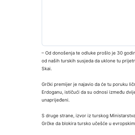
– Od donošenja te odluke prošlo je 30 godi
od naših turskih susjeda da uklone tu prijetnj
Skai.
Grčki premijer je najavio da će tu poruku l
Erdoganu, ističući da su odnosi između dvij
unaprijeđeni.
S druge strane, izvor iz turskog Ministarst
Grčke da blokira tursko učešće u evropskim