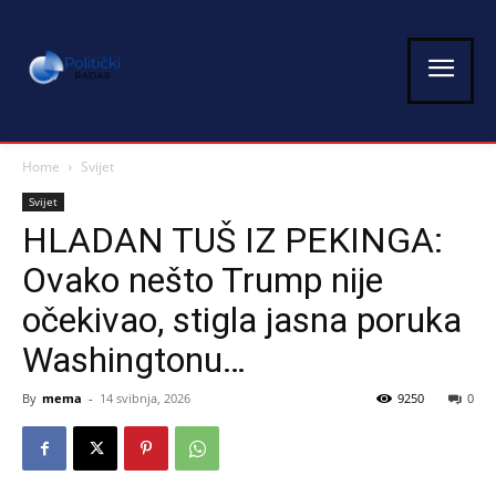
Home
Svijet
Svijet
HLADAN TUŠ IZ PEKINGA:
Ovako nešto Trump nije
očekivao, stigla jasna poruka
Washingtonu…
By
mema
-
14 svibnja, 2026
9250
0