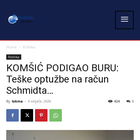
Home
Politika
Politika
KOMŠIĆ PODIGAO BURU:
Teške optužbe na račun
Schmidta…
By
lokma
-
4 veljače, 2026
424
0