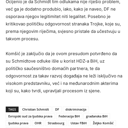
Ocijenio je da Schmidt tim odlukama nije riješio problem,
već ga je dodatno produbio, iako, kako je naveo, DF ne
osporava njegov legitimitet niti legalitet. Posebno je
kritikovao političku odgovornost stranaka Trojke, koje su,
prema njegovim riječima, svjesno pristale da učestvuju u
takvom procesu.
Komšić je zaključio da je ovom presudom potvrđeno da
su Schmidtove odluke išle u korist HDZ-a BiH, uz
političko saučesništvo domaćih partnera, te da
odgovornost za takav razvoj događaja ne leži isključivo na
visokom predstavniku, već i na međunarodnim akterima
koji su, kako tvrdi, upravljali procesom iz sjene.
TAGS
Christian Schmidt
DF
diskriminacija
Evropski sud za ljudska prava
Federacija BiH
građanska BiH
ljudska prava
OHR
Strasbourg
Ustav FBiH
Željko Komšić