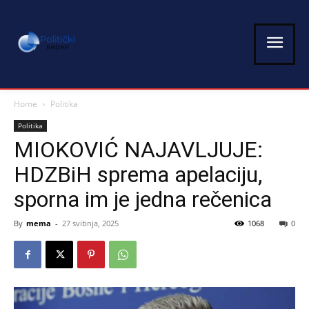
Home
Politika
Politika
MIOKOVIĆ NAJAVLJUJE:
HDZBiH sprema apelaciju,
sporna im je jedna rečenica
By
mema
-
27 svibnja, 2025
1068
0