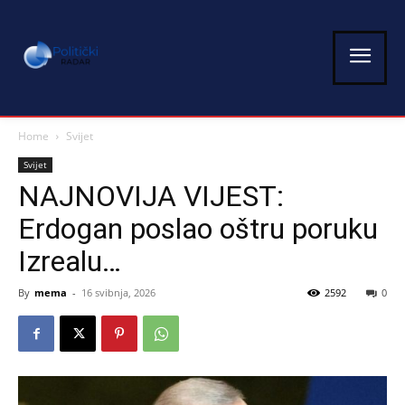
Home
Svijet
Svijet
NAJNOVIJA VIJEST:
Erdogan poslao oštru poruku
Izrealu…
By
mema
-
16 svibnja, 2026
2592
0