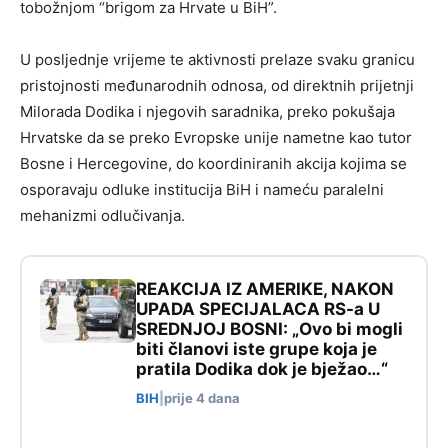
tobožnjom “brigom za Hrvate u BiH”.
U posljednje vrijeme te aktivnosti prelaze svaku granicu
pristojnosti međunarodnih odnosa, od direktnih prijetnji
Milorada Dodika i njegovih saradnika, preko pokušaja
Hrvatske da se preko Evropske unije nametne kao tutor
Bosne i Hercegovine, do koordiniranih akcija kojima se
osporavaju odluke institucija BiH i nameću paralelni
mehanizmi odlučivanja.
REAKCIJA IZ AMERIKE, NAKON
UPADA SPECIJALACA RS-a U
SREDNJOJ BOSNI: „Ovo bi mogli
biti članovi iste grupe koja je
pratila Dodika dok je bježao…“
BIH
|
prije 4 dana