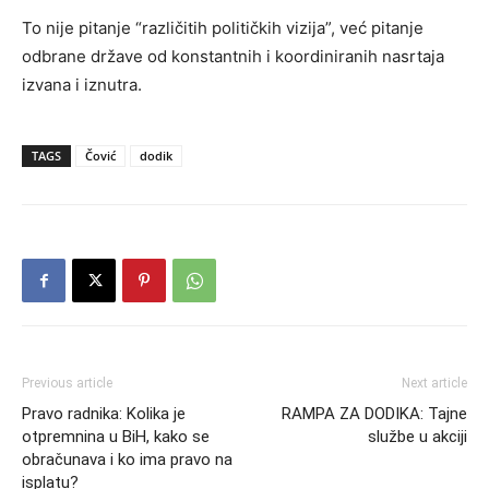
To nije pitanje “različitih političkih vizija”, već pitanje
odbrane države od konstantnih i koordiniranih nasrtaja
izvana i iznutra.
TAGS
Čović
dodik
Previous article
Next article
Pravo radnika: Kolika je
RAMPA ZA DODIKA: Tajne
otpremnina u BiH, kako se
službe u akciji
obračunava i ko ima pravo na
isplatu?