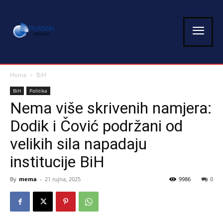
Home
BiH
BiH
Politika
Nema više skrivenih namjera:
Dodik i Čović podržani od
velikih sila napadaju
institucije BiH
By
mema
-
21 rujna, 2025
9986
0