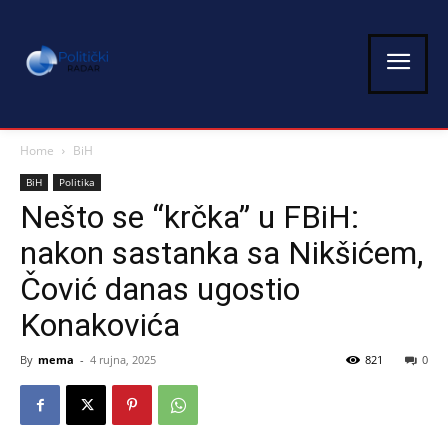
Home
BiH
BiH
Politika
Nešto se “krčka” u FBiH:
nakon sastanka sa Nikšićem,
Čović danas ugostio
Konakovića
By
mema
-
4 rujna, 2025
821
0