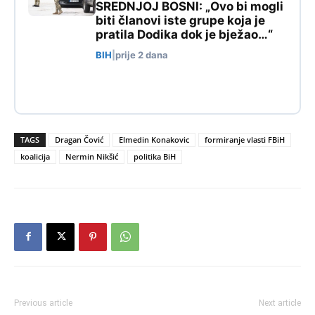
SREDNJOJ BOSNI: „Ovo bi mogli
biti članovi iste grupe koja je
pratila Dodika dok je bježao…“
BIH
|
prije 2 dana
TAGS
Dragan Čović
Elmedin Konakovic
formiranje vlasti FBiH
koalicija
Nermin Nikšić
politika BiH
Previous article
Next article