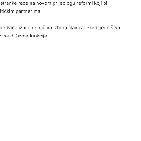
 stranke rade na novom prijedlogu reformi koji bi
litičkim partnerima.
redviđa izmjene načina izbora članova Predsjedništva
jviše državne funkcije.