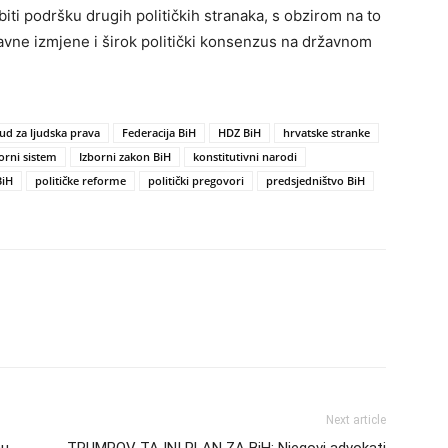
biti podršku drugih političkih stranaka, s obzirom na to
avne izmjene i širok politički konsenzus na državnom
ud za ljudska prava
Federacija BiH
HDZ BiH
hrvatske stranke
orni sistem
Izborni zakon BiH
konstitutivni narodi
BiH
političke reforme
politički pregovori
predsjedništvo BiH
Next article
mu
TRUMPOV TAJNI PLAN ZA BiH: Njegovi advokati