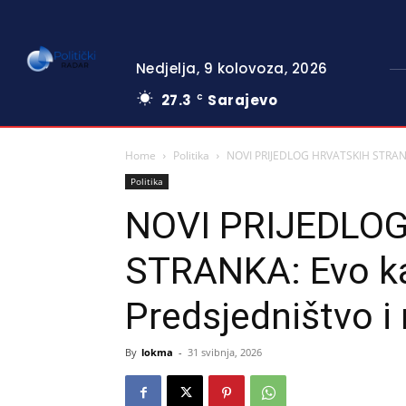
Nedjelja, 9 kolovoza, 2026
27.3
Sarajevo
C
Home
Politika
NOVI PRIJEDLOG HRVATSKIH STRANKA: 
Politika
NOVI PRIJEDLO
STRANKA: Evo kak
Predsjedništvo i
By
lokma
-
31 svibnja, 2026