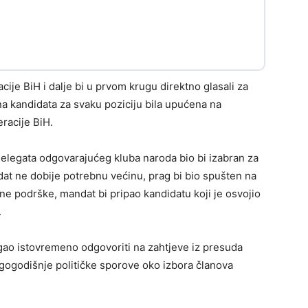
je BiH i dalje bi u prvom krugu direktno glasali za
ana kandidata za svaku poziciju bila upućena na
racije BiH.
delegata odgovarajućeg kluba naroda bio bi izabran za
dat ne dobije potrebnu većinu, prag bi bio spušten na
ne podrške, mandat bi pripao kandidatu koji je osvojio
.
ao istovremeno odgovoriti na zahtjeve iz presuda
dugogodišnje političke sporove oko izbora članova