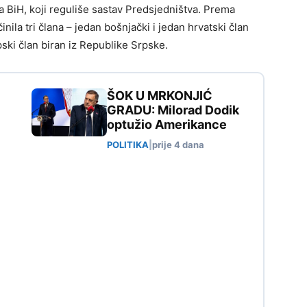
 BiH, koji reguliše sastav Predsjedništva. Prema
nila tri člana – jedan bošnjački i jedan hrvatski član
pski član biran iz Republike Srpske.
ŠOK U MRKONJIĆ
GRADU: Milorad Dodik
optužio Amerikance
POLITIKA
|
prije 4 dana