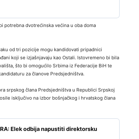
bi potrebna dvotrećinska većina u oba doma
aku od tri pozicije mogu kandidovati pripadnici
đani koji se izjašnjavaju kao Ostali. Istovremeno bi bila
ališta, što bi omogućilo Srbima iz Federacije BiH te
kandidaturu za članove Predsjedništva.
ora srpskog člana Predsjedništva u Republici Srpskoj
sile isključivo na izbor bošnjačkog i hrvatskog člana
: Elek odbija napustiti direktorsku