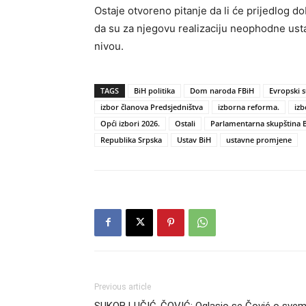
Ostaje otvoreno pitanje da li će prijedlog do
da su za njegovu realizaciju neophodne ust
nivou.
TAGS
BiH politika
Dom naroda FBiH
Evropski s
izbor članova Predsjedništva
izborna reforma.
izb
Opći izbori 2026.
Ostali
Parlamentarna skupština 
Republika Srpska
Ustav BiH
ustavne promjene
Previous article
SUKOB LUČIĆ-ČOVIĆ: Oglasio se Čović o sve