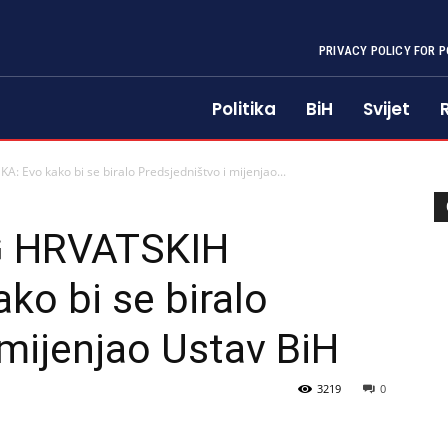
PRIVACY POLICY FOR P
Politika
BiH
Svijet
Evo kako bi se biralo Predsjedništvo i mijenjao...
G HRVATSKIH
o bi se biralo
 mijenjao Ustav BiH
3219
0