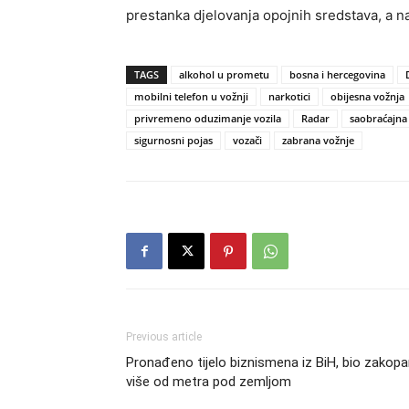
prestanka djelovanja opojnih sredstava, a na
TAGS
alkohol u prometu
bosna i hercegovina
mobilni telefon u vožnji
narkotici
obijesna vožnja
privremeno oduzimanje vozila
Radar
saobraćajna
sigurnosni pojas
vozači
zabrana vožnje
Previous article
Pronađeno tijelo biznismena iz BiH, bio zakop
više od metra pod zemljom