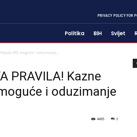
PRIVACY POLICY FOR P
Politika
BiH
Svijet
iljada KM, moguće i oduzimanje...
A PRAVILA! Kazne
 moguće i oduzimanje
4495
0