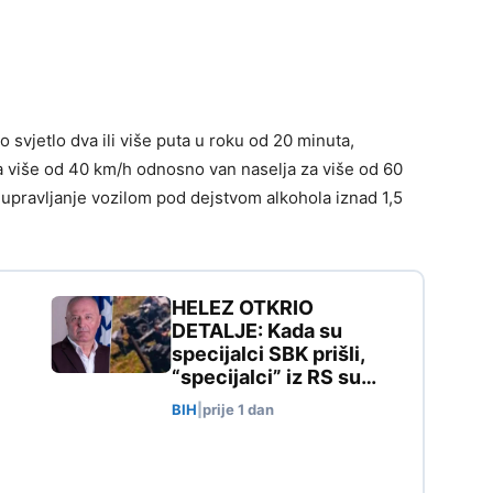
 svjetlo dva ili više puta u roku od 20 minuta,
a više od 40 km/h odnosno van naselja za više od 60
 upravljanje vozilom pod dejstvom alkohola iznad 1,5
HELEZ OTKRIO
DETALJE: Kada su
specijalci SBK prišli,
“specijalci” iz RS su…
BIH
|
prije 1 dan