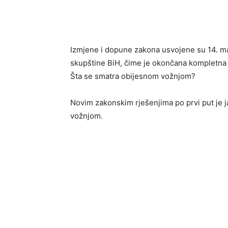
Izmjene i dopune zakona usvojene su 14. 
skupštine BiH, čime je okončana kompletn
Šta se smatra obijesnom vožnjom?
Novim zakonskim rješenjima po prvi put je
vožnjom.