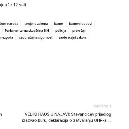
jduže 12 sati.
Dom naroda
izmjene zakona
kazne
kazneni bodovi
Parlamentarna skupština BiH
policija
prekršaji
 nezgoda
saobraćajna sigurnost
saobraćajni zakon
Next article
an
VELIKI HAOS U NAJAVI: Stevandićev prijedlog
izazvao buru, deklaracija o zatvaranju OHR-a i…