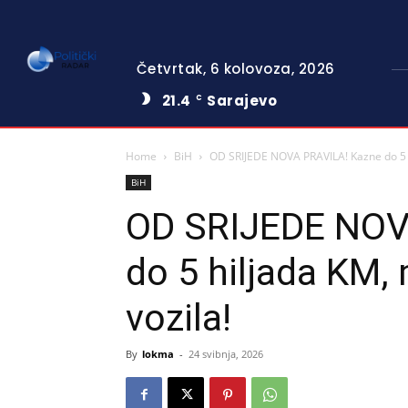
Četvrtak, 6 kolovoza, 2026
21.4
Sarajevo
C
Home
BiH
OD SRIJEDE NOVA PRAVILA! Kazne do 5 h
BiH
OD SRIJEDE NOV
do 5 hiljada KM,
vozila!
By
lokma
-
24 svibnja, 2026