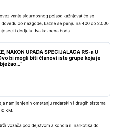
nevezivanje sigurnosnog pojasa kažnjavat će se
ji dovedu do nezgode, kazne se penju na 400 do 2.000
jeseci i dodjelu dva kaznena boda.
KE, NAKON UPADA SPECIJALACA RS-a U
 bi mogli biti članovi iste grupe koja je
e bježao…“
aja namijenjenih ometanju radarskih i drugih sistema
400 KM.
drži vozača pod dejstvom alkohola ili narkotika do