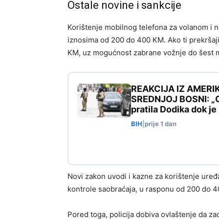
Ostale novine i sankcije
Korištenje mobilnog telefona za volanom i 
iznosima od 200 do 400 KM. Ako ti prekrša
KM, uz mogućnost zabrane vožnje do šest m
REAKCIJA IZ AMERI
SREDNJOJ BOSNI: „Ovo
pratila Dodika dok j
BIH
|
prije 1 dan
Novi zakon uvodi i kazne za korištenje uređ
kontrole saobraćaja, u rasponu od 200 do 
Pored toga, policija dobiva ovlaštenje da za