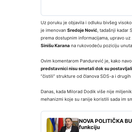
Uz poruku je objavila i odluku bivšeg viso
je imenovan
Sredoje Nović
, tadašnji kadar
prema dostupnim informacijama, upravo uz
Sinišu Karana
na rukovodeću poziciju unutar
Ovim komentarom Pandurević je, kako navodi
predstavnici nisu smetali dok su postavljal
“čistili” strukture od članova SDS-a i drugih
Danas, kada Milorad Dodik više nije miljenik
mehanizmi koje su ranije koristili sada im s
NOVA POLITIČKA BURA
funkciju