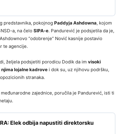
kog predstavnika, pokojnog
Paddyja Ashdowna
, kojom
 SNSD-a, na čelo
SIPA-e
. Pandurević je podsjetila da je,
 Ashdownovo “odobrenje” Nović kasnije postavio
 te agencije.
, željela podsjetiti porodicu Dodik da im
visoki
i njima lojalne kadrove
i dok su, uz njihovu podršku,
 opozicionih stranaka.
 međunarodne zajednice, poručila je Pandurević, isti ti
metaju.
: Elek odbija napustiti direktorsku