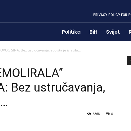
PRIVACY POLICY FOR P
Politika
BiH
Svijet
G SINA: Bez ustručavanja, evo šta je izjavila…
EMOLIRALA”
 Bez ustručavanja,
a…
6868
0