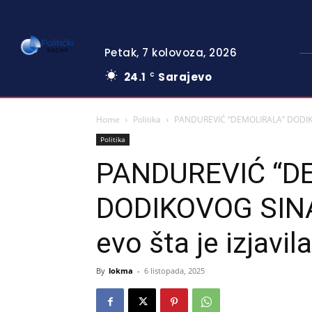
Petak, 7 kolovoza, 2026
24.1
Sarajevo
C
Home
Politika
PANDUREVIĆ “DEMOLIRALA” DODIKOVO
Politika
PANDUREVIĆ “D
DODIKOVOG SINA:
evo šta je izjavil
By
lokma
-
6 listopada, 2025