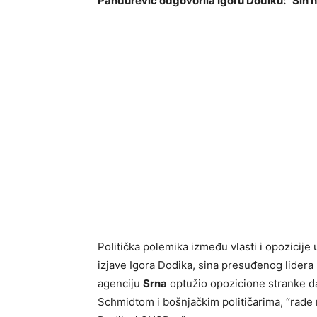
Pandurević odgovorila Igoru Dodiku: “Sin ne
Politička polemika između vlasti i opozicije
izjave Igora Dodika, sina presuđenog lidera 
agenciju
Srna
optužio opozicione stranke d
Schmidtom i bošnjačkim političarima, “rade 