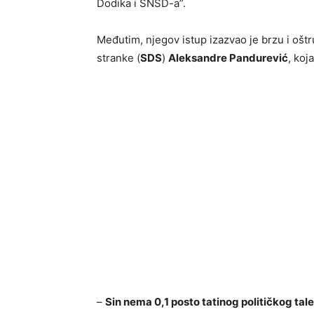
Dodika i SNSD-a”.
Međutim, njegov istup izazvao je brzu i oš
stranke (
SDS
)
Aleksandre Pandurević
, koj
–
Sin nema 0,1 posto tatinog političkog tale