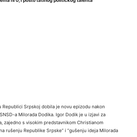
ma ni 0,1 posto tatinog političkog talenta”
 u Republici Srpskoj dobila je novu epizodu nakon
SNSD-a Milorada Dodika. Igor Dodik je u izjavi za
a, zajedno s visokim predstavnikom Christianom
na rušenju Republike Srpske” i “gušenju ideja Milorada