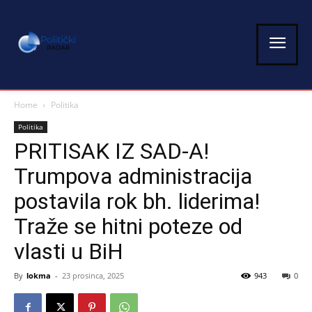
Home
Politika
Politika
PRITISAK IZ SAD-A!
Trumpova administracija
postavila rok bh. liderima!
Traže se hitni poteze od
vlasti u BiH
By
lokma
-
23 prosinca, 2025
943
0