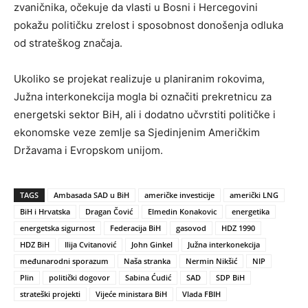
zvaničnika, očekuje da vlasti u Bosni i Hercegovini
pokažu političku zrelost i sposobnost donošenja odluka
od strateškog značaja.
Ukoliko se projekat realizuje u planiranim rokovima,
Južna interkonekcija mogla bi označiti prekretnicu za
energetski sektor BiH, ali i dodatno učvrstiti političke i
ekonomske veze zemlje sa Sjedinjenim Američkim
Državama i Evropskom unijom.
TAGS
Ambasada SAD u BiH
američke investicije
američki LNG
BiH i Hrvatska
Dragan Čović
Elmedin Konakovic
energetika
energetska sigurnost
Federacija BiH
gasovod
HDZ 1990
HDZ BiH
Ilija Cvitanović
John Ginkel
Južna interkonekcija
međunarodni sporazum
Naša stranka
Nermin Nikšić
NIP
Plin
politički dogovor
Sabina Ćudić
SAD
SDP BiH
strateški projekti
Vijeće ministara BiH
Vlada FBIH