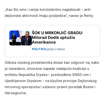
„Kao što smo i ranije konzistentno naglašavali – anti-
dejtonske aktivnosti imaju posljedice“, naveo je Reilly.
ŠOK U MRKONJIĆ GRADU:
Milorad Dodik optužio
Amerikance
POLITIKA
|
prije 2 dana
Odluka visokog predstavnika dolazi kao odgovor na, kako
je navedeno, otvorene napade vladajuće koalicije u
entitetu Republika Srpska – predvođene SNSD-om i
Ujedinjenom Srpskom – na ključne principe Dejtonskog
mirovnog sporazuma i ustavno-pravni poredak Bosne i
Hercegovine.