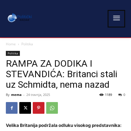
Home
Politika
Politika
RAMPA ZA DODIKA I
STEVANDIĆA: Britanci stali
uz Schmidta, nema nazad
By
mema
-
24 travnja, 2025
1189
0
Velika Britanija podržala odluku visokog predstavnika: