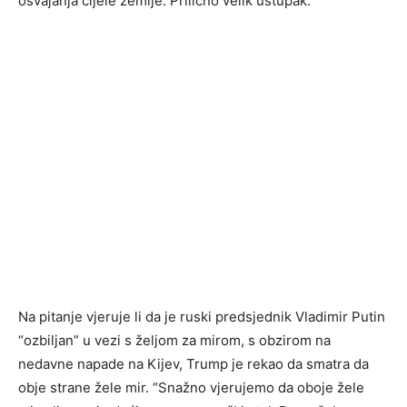
osvajanja cijele zemlje. Prilično velik ustupak.”
Na pitanje vjeruje li da je ruski predsjednik Vladimir Putin
“ozbiljan” u vezi s željom za mirom, s obzirom na
nedavne napade na Kijev, Trump je rekao da smatra da
obje strane žele mir. “Snažno vjerujemo da oboje žele