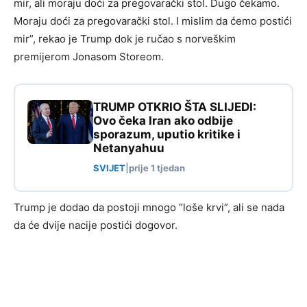
mir, ali moraju doći za pregovarački stol. Dugo čekamo.
Moraju doći za pregovarački stol. I mislim da ćemo postići
mir”, rekao je Trump dok je ručao s norveškim
premijerom Jonasom Storeom.
TRUMP OTKRIO ŠTA SLIJEDI:
Ovo čeka Iran ako odbije
sporazum, uputio kritike i
Netanyahuu
SVIJET
|
prije 1 tjedan
Trump je dodao da postoji mnogo “loše krvi”, ali se nada
da će dvije nacije postići dogovor.