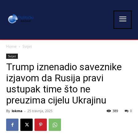
Home
Svijet
Svijet
Trump iznenadio saveznike
izjavom da Rusija pravi
ustupak time što ne
preuzima cijelu Ukrajinu
By
lokma
-
25 travnja, 2025
389
0