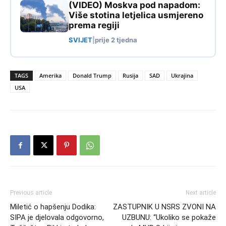
(VIDEO) Moskva pod napadom:
Više stotina letjelica usmjereno
prema regiji
SVIJET
|
prije 2 tjedna
TAGS
Amerika
Donald Trump
Rusija
SAD
Ukrajina
USA
Previous article
Next article
Miletić o hapšenju Dodika:
ZASTUPNIK U NSRS ZVONI NA
SIPA je djelovala odgovorno,
UZBUNU: “Ukoliko se pokaže