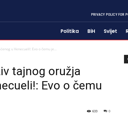
PRIVACY POLICY FOR P
Politika
BiH
Svijet
šćenog u Venecueli!: Evo o čemu je...
iv tajnog oružja
ecueli!: Evo o čemu
633
0