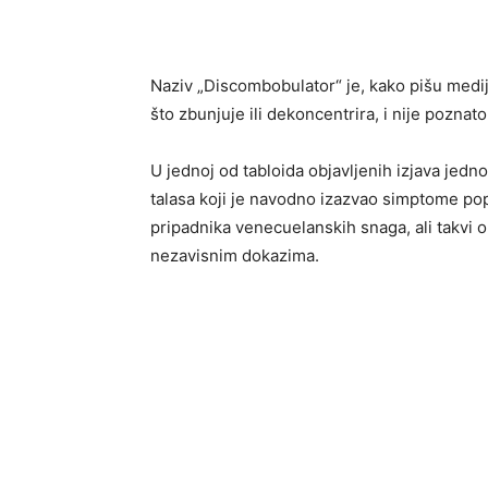
Naziv „Discombobulator“ je, kako pišu medij
što zbunjuje ili dekoncentrira, i nije poznat
U jednoj od tabloida objavljenih izjava jed
talasa koji je navodno izazvao simptome pop
pripadnika venecuelanskih snaga, ali takvi opi
nezavisnim dokazima.