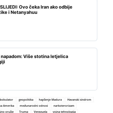
IJEDI: Ovo čeka Iran ako odbije
tike i Netanyahuu
apadom: Više stotina letjelica
iji
bobulator
geopolitika
hapšenje Madura
Havanski sindrom
ka Amerika
međunarodni odnosi
narkoterorizam
ajno oružje
Trump
Venezuela
vojna tehnologija