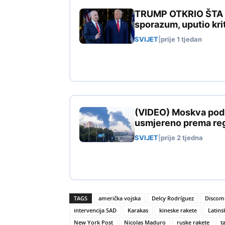
TRUMP OTKRIO ŠTA SL
sporazum, uputio kri
SVIJET
|
prije 1 tjedan
(VIDEO) Moskva pod n
usmjereno prema reg
SVIJET
|
prije 2 tjedna
TAGS
američka vojska
Delcy Rodríguez
Discom
intervencija SAD
Karakas
kineske rakete
Latins
New York Post
Nicolas Maduro
ruske rakete
t