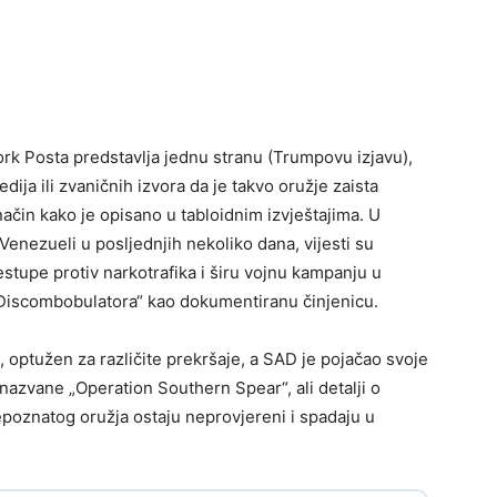
rk Posta predstavlja jednu stranu (Trumpovu izjavu),
ija ili zvaničnih izvora da je takvo oružje zaista
način kako je opisano u tabloidnim izvještajima. U
enezueli u posljednjih nekoliko dana, vijesti su
estupe protiv narkotrafika i širu vojnu kampanju u
„Discombobulatora“ kao dokumentiranu činjenicu.
optužen za različite prekršaje, a SAD je pojačao svoje
nazvane „Operation Southern Spear“, ali detalji o
epoznatog oružja ostaju neprovjereni i spadaju u