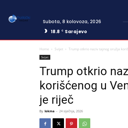
Subota, 8 kolovoza, 2026
18.8
Sarajevo
C
Home
Svijet
Trump otkrio naziv tajnog oružja kori
Svijet
Trump otkrio naz
korišćenog u Ven
je riječ
By
lokma
-
24 siječnja, 2026