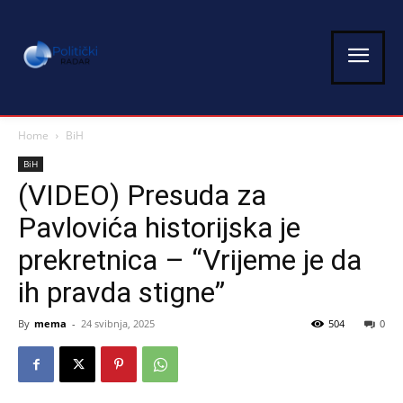
Home
BiH
BiH
(VIDEO) Presuda za
Pavlovića historijska je
prekretnica – “Vrijeme je da
ih pravda stigne”
By
mema
-
24 svibnja, 2025
504
0