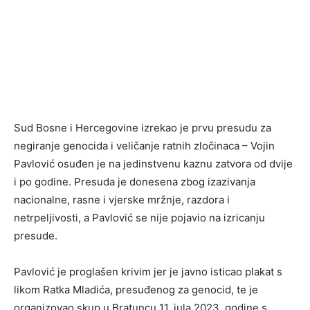
Sud Bosne i Hercegovine izrekao je prvu presudu za
negiranje genocida i veličanje ratnih zločinaca – Vojin
Pavlović osuđen je na jedinstvenu kaznu zatvora od dvije
i po godine. Presuda je donesena zbog izazivanja
nacionalne, rasne i vjerske mržnje, razdora i
netrpeljivosti, a Pavlović se nije pojavio na izricanju
presude.
Pavlović je proglašen krivim jer je javno isticao plakat s
likom Ratka Mladića, presuđenog za genocid, te je
organizovao skup u Bratuncu 11. jula 2023. godine s