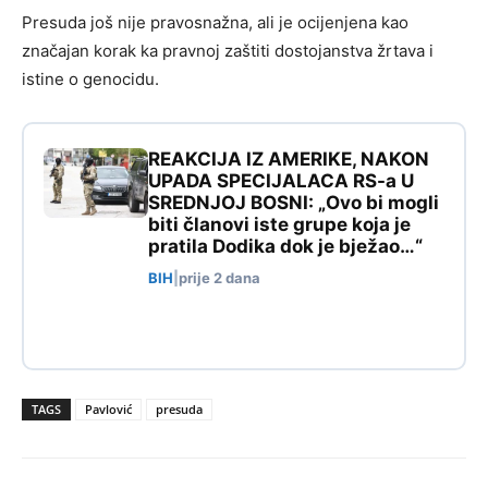
Presuda još nije pravosnažna, ali je ocijenjena kao
značajan korak ka pravnoj zaštiti dostojanstva žrtava i
istine o genocidu.
REAKCIJA IZ AMERIKE, NAKON
UPADA SPECIJALACA RS-a U
SREDNJOJ BOSNI: „Ovo bi mogli
biti članovi iste grupe koja je
pratila Dodika dok je bježao…“
BIH
|
prije 2 dana
TAGS
Pavlović
presuda