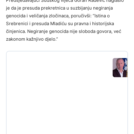
Predsjedavajući Sudskog vijeća Goran Radević naglasio
je da je presuda prekretnica u suzbijanju negiranja
genocida i veličanja zločinaca, poručivši: “Istina o
Srebrenici i presuda Mladiću su pravna i historijska
činjenica. Negiranje genocida nije sloboda govora, već
zakonom kažnjivo djelo.”