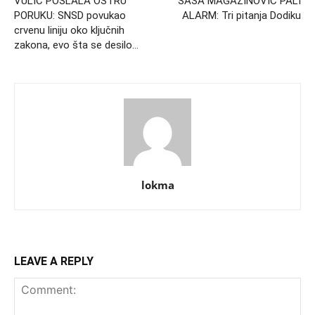
VULIĆ POSLALA OŠTRU
SAŠA MAGAZINOVIĆ PALI
PORUKU: SNSD povukao
ALARM: Tri pitanja Dodiku
crvenu liniju oko ključnih
zakona, evo šta se desilo…
lokma
LEAVE A REPLY