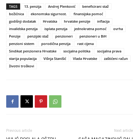
TAGS
13. penzija
Andrej Plenković
beneficirani staž
božićnica
ekonomska sigurnost.
finansijska pomoć
godišnji dodatak
Hrvatska
hrvatske penzije
inflacija
invalidska penzija
isplata penzija
jednokratna pomoć
ovrha
Penzije
penzijski staž
penzioneri
penzioneri u BiH
penzioni sistem
porodična penzija
rast cijena
Sindikat penzionera Hrvatske
socijalna politika
socijalna prava
starija populacija
Višnja Stanišić
Vlada Hrvatske
zaštićeni račun
životni troškovi
Previous article
Next article