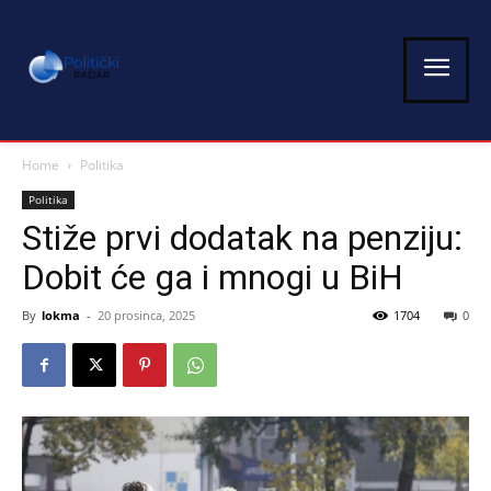
Home
Politika
Politika
Stiže prvi dodatak na penziju:
Dobit će ga i mnogi u BiH
By
lokma
-
20 prosinca, 2025
1704
0