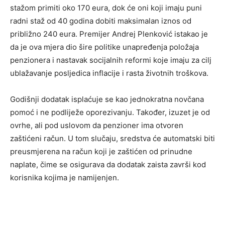
stažom primiti oko 170 eura, dok će oni koji imaju puni
radni staž od 40 godina dobiti maksimalan iznos od
približno 240 eura. Premijer Andrej Plenković istakao je
da je ova mjera dio šire politike unapređenja položaja
penzionera i nastavak socijalnih reformi koje imaju za cilj
ublažavanje posljedica inflacije i rasta životnih troškova.
Godišnji dodatak isplaćuje se kao jednokratna novčana
pomoć i ne podliježe oporezivanju. Također, izuzet je od
ovrhe, ali pod uslovom da penzioner ima otvoren
zaštićeni račun. U tom slučaju, sredstva će automatski biti
preusmjerena na račun koji je zaštićen od prinudne
naplate, čime se osigurava da dodatak zaista završi kod
korisnika kojima je namijenjen.