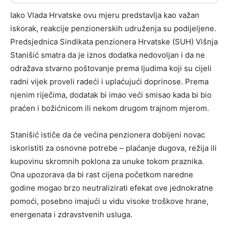
Iako Vlada Hrvatske ovu mjeru predstavlja kao važan
iskorak, reakcije penzionerskih udruženja su podijeljene.
Predsjednica Sindikata penzionera Hrvatske (SUH) Višnja
Stanišić smatra da je iznos dodatka nedovoljan i da ne
odražava stvarno poštovanje prema ljudima koji su cijeli
radni vijek proveli radeći i uplaćujući doprinose. Prema
njenim riječima, dodatak bi imao veći smisao kada bi bio
praćen i božićnicom ili nekom drugom trajnom mjerom.
Stanišić ističe da će većina penzionera dobijeni novac
iskoristiti za osnovne potrebe – plaćanje dugova, režija ili
kupovinu skromnih poklona za unuke tokom praznika.
Ona upozorava da bi rast cijena početkom naredne
godine mogao brzo neutralizirati efekat ove jednokratne
pomoći, posebno imajući u vidu visoke troškove hrane,
energenata i zdravstvenih usluga.