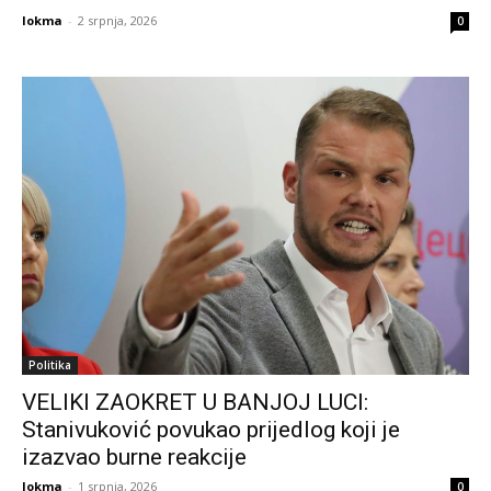
lokma
-
2 srpnja, 2026
0
Politika
VELIKI ZAOKRET U BANJOJ LUCI:
Stanivuković povukao prijedlog koji je
izazvao burne reakcije
lokma
-
1 srpnja, 2026
0