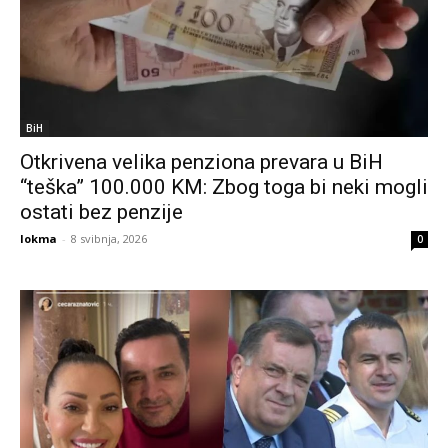
BiH
Otkrivena velika penziona prevara u BiH
“teška” 100.000 KM: Zbog toga bi neki mogli
ostati bez penzije
lokma
-
8 svibnja, 2026
0