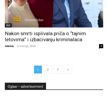
BiH
Nakon smrti isplivala priča o “tajnim
letovima” i izbacivanju kriminalaca
lokma
-
6 svibnja, 2026
0
1
2
3
Oglasi – advertisement