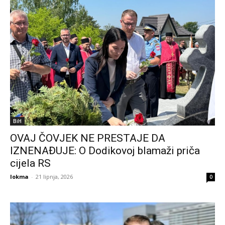
BiH
OVAJ ČOVJEK NE PRESTAJE DA
IZNENAĐUJE: O Dodikovoj blamaži priča
cijela RS
lokma
-
21 lipnja, 2026
0