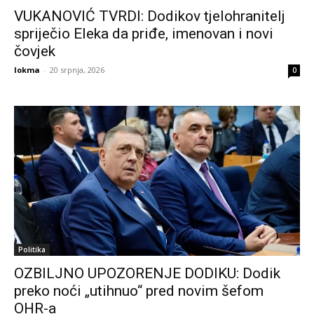
VUKANOVIĆ TVRDI: Dodikov tjelohranitelj
spriječio Eleka da priđe, imenovan i novi
čovjek
lokma
-
20 srpnja, 2026
0
Politika
OZBILJNO UPOZORENJE DODIKU: Dodik
preko noći „utihnuo“ pred novim šefom
OHR-a