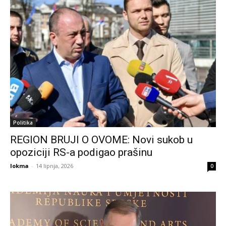
Politika
REGION BRUJI O OVOME: Novi sukob u
opoziciji RS-a podigao prašinu
lokma
-
14 lipnja, 2026
0