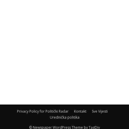
Privacy Policy for Politički Radar
Kontakt
Sve Vijesti
Urednička politika
© Newspaper WordPress Theme by TagDiv