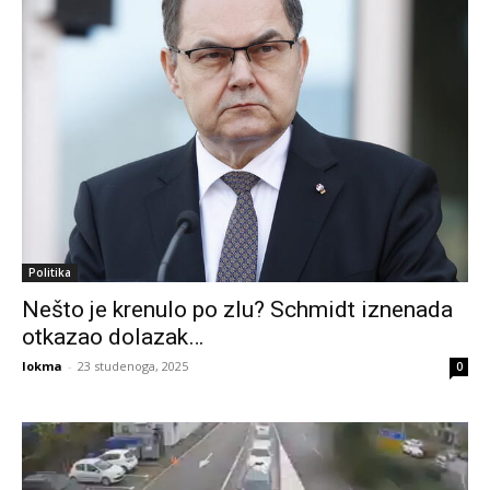
Politika
Nešto je krenulo po zlu? Schmidt iznenada
otkazao dolazak…
lokma
-
23 studenoga, 2025
0