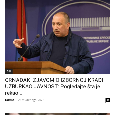
BiH
CRNADAK IZJAVOM O IZBORNOJ KRAĐI
UZBURKAO JAVNOST: Pogledajte šta je
rekao…
lokma
-
28 studenoga, 2025
0