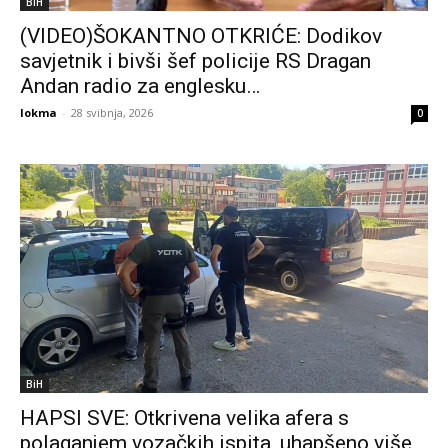
BiH
(VIDEO)ŠOKANTNO OTKRIĆE: Dodikov
savjetnik i bivši šef policije RS Dragan
Andan radio za englesku…
lokma
-
28 svibnja, 2026
0
BiH
HAPSI SVE: Otkrivena velika afera s
polaganjem vozačkih ispita, uhapšeno više