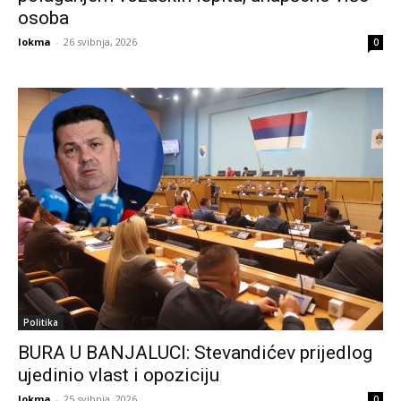
osoba
lokma
-
26 svibnja, 2026
0
Politika
BURA U BANJALUCI: Stevandićev prijedlog
ujedinio vlast i opoziciju
lokma
-
25 svibnja, 2026
0