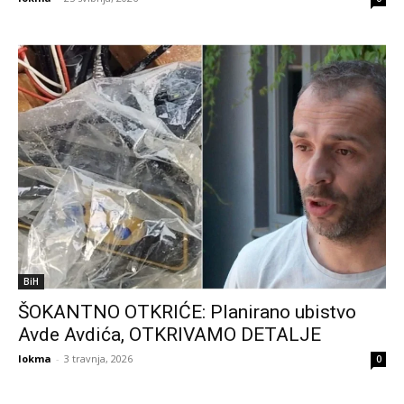
BiH
ŠOKANTNO OTKRIĆE: Planirano ubistvo
Avde Avdića, OTKRIVAMO DETALJE
lokma
-
3 travnja, 2026
0