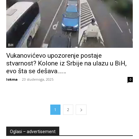
BiH
Vukanovićevo upozorenje postaje
stvarnost? Kolone iz Srbije na ulazu u BiH,
evo šta se dešava……
lokma
-
23 studenoga, 2025
0
1
2
Oglasi – advertisement