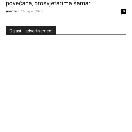
povećana, prosvjetarima šamar
mema
-
16 rujna, 2025
0
Oglasi – advertisement