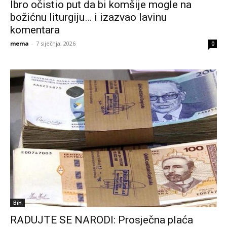
Ibro očistio put da bi komšije mogle na
božićnu liturgiju… i izazvao lavinu
komentara
mema
-
7 siječnja, 2026
0
BiH
RADUJTE SE NARODI: Prosječna plaća