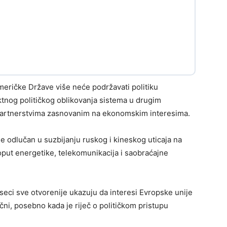
eričke Države više neće podržavati politiku
ktnog političkog oblikovanja sistema u drugim
 i partnerstvima zasnovanim na ekonomskim interesima.
 odlučan u suzbijanju ruskog i kineskog uticaja na
put energetike, telekomunikacija i saobraćajne
seci sve otvorenije ukazuju da interesi Evropske unije
čni, posebno kada je riječ o političkom pristupu