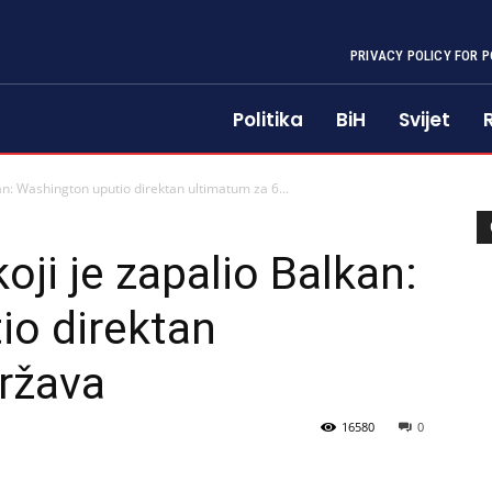
PRIVACY POLICY FOR P
Politika
BiH
Svijet
an: Washington uputio direktan ultimatum za 6...
oji je zapalio Balkan:
io direktan
ržava
16580
0