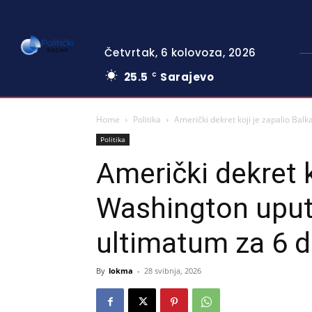
Četvrtak, 6 kolovoza, 2026
25.5
Sarajevo
C
Home
Politika
Američki dekret koji je zapalio Balk
Politika
Američki dekret k
Washington uput
ultimatum za 6 d
By
lokma
-
28 svibnja, 2026