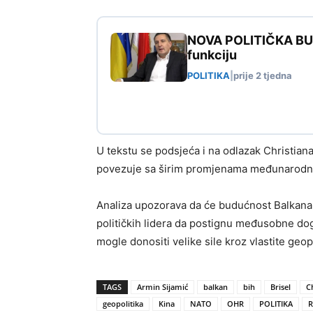
NOVA POLITIČKA BURA
funkciju
POLITIKA
|
prije 2 tjedna
U tekstu se podsjeća i na odlazak Christian
povezuje sa širim promjenama međunarodne 
Analiza upozorava da će budućnost Balkana 
političkih lidera da postignu međusobne do
mogle donositi velike sile kroz vlastite geop
TAGS
Armin Sijamić
balkan
bih
Brisel
C
geopolitika
Kina
NATO
OHR
POLITIKA
R