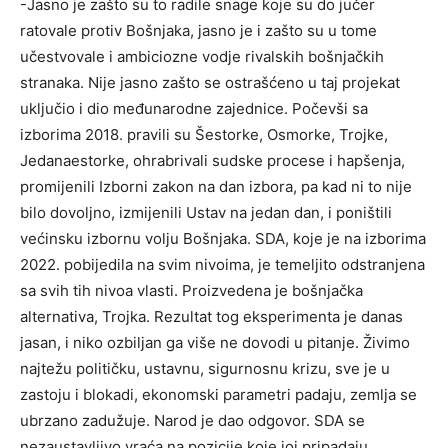
-Jasno je zašto su to radile snage koje su do jučer
ratovale protiv Bošnjaka, jasno je i zašto su u tome
učestvovale i ambiciozne vodje rivalskih bošnjačkih
stranaka. Nije jasno zašto se ostrašćeno u taj projekat
uključio i dio međunarodne zajednice. Počevši sa
izborima 2018. pravili su Šestorke, Osmorke, Trojke,
Jedanaestorke, ohrabrivali sudske procese i hapšenja,
promijenili Izborni zakon na dan izbora, pa kad ni to nije
bilo dovoljno, izmijenili Ustav na jedan dan, i poništili
većinsku izbornu volju Bošnjaka. SDA, koje je na izborima
2022. pobijedila na svim nivoima, je temeljito odstranjena
sa svih tih nivoa vlasti. Proizvedena je bošnjačka
alternativa, Trojka. Rezultat tog eksperimenta je danas
jasan, i niko ozbiljan ga više ne dovodi u pitanje. Živimo
najtežu političku, ustavnu, sigurnosnu krizu, sve je u
zastoju i blokadi, ekonomski parametri padaju, zemlja se
ubrzano zadužuje. Narod je dao odgovor. SDA se
nezaustavljivo vraća na pozicije koje joj pripadaju,