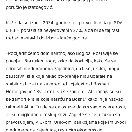
poručio je Izetbegović.
Kaže da su izbori 2024. godine to i potvrdili te da je SDA
u FBiH porasla za nevjerovatnih 27%, a da bi se taj rast
trebao nastaviti do izbora iduće godine.
-Pobijedit ćemo dominantno, ako Bog da. Postavlja se
pitanje – šta nakon toga, kako do koalicija, kako će se
odnositi međunarodna zajednica, da li se, i kako, mogu
zaustaviti sile koje nikad otvorenije nisu udarale na
stabilnost, pa i na suverenitet i cjelovitost Bosne i
Hercegovine? Svi akteri su se zamorili. Ali ponajviše su
se zamorile ‘sile koje nasrću na Bosnu’ kako ih je nazvao
rahmetli Alija. Trude se da ostave dojam samouvjerenosti,
ali su očigledno u teškoj krizi. Zaplele se se u sukob sa
pravosudjem, PIC-om, OHR-om, sankcijama koje im uvodi
međunarodna zajednica, rastućim ekonomskim