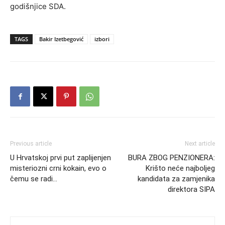
godišnjice SDA.
TAGS
Bakir Izetbegović
izbori
Previous article
Next article
U Hrvatskoj prvi put zaplijenjen
BURA ZBOG PENZIONERA:
misteriozni crni kokain, evo o
Krišto neće najboljeg
čemu se radi…
kandidata za zamjenika
direktora SIPA