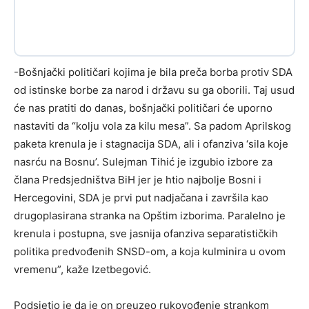
-Bošnjački političari kojima je bila preča borba protiv SDA
od istinske borbe za narod i državu su ga oborili. Taj usud
će nas pratiti do danas, bošnjački političari će uporno
nastaviti da “kolju vola za kilu mesa”. Sa padom Aprilskog
paketa krenula je i stagnacija SDA, ali i ofanziva ‘sila koje
nasrću na Bosnu’. Sulejman Tihić je izgubio izbore za
člana Predsjedništva BiH jer je htio najbolje Bosni i
Hercegovini, SDA je prvi put nadjačana i završila kao
drugoplasirana stranka na Opštim izborima. Paralelno je
krenula i postupna, sve jasnija ofanziva separatističkih
politika predvođenih SNSD-om, a koja kulminira u ovom
vremenu”, kaže Izetbegović.
Podsjetio je da je on preuzeo rukovođenje strankom