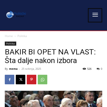
Home
Politika
Politika
BAKIR BI OPET NA VLAST:
Šta dalje nakon izbora
By
mema
-
25 svibnja, 2025
526
0