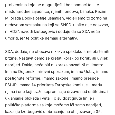
problemima koje ne mogu riješiti bez pomoći te iste
međunarodne zajednice, njenih fondova, banaka. Režim
Milorada Dodika ostaje usamljen, vidjeli smo to zorno na
nedavnom sastanku na koji se SNSD-u niko nije odazvao,
ni HDZ”, navodi Izetbegović i dodaje da se SDA neće
umoriti, jer te politike nemaju alternativu.
SDA, dodaje, ne obećava nikakve spektakularne obrte niti
brzine. Nastavit ćemo se kretati korak po korak, ali uvijek
naprijed. Dakle, neće biti ni koraka nazad! Ni milimetra.
Imamo Dejtonski mirovni sporazum, imamo Ustav, imamo
postignute reforme, imamo zakone, imamo presude
ESLJP, imamo 14 prioriteta Evropske komisije – među
njima i one koji traže supremaciju države nad entitetima i
uklanjanje blokada i veta. To su dostignute linije i
politička platforma sa koje možemo ići samo naprijed,
kazao je Izetbegović u obraćanju na obilježavanju 35.