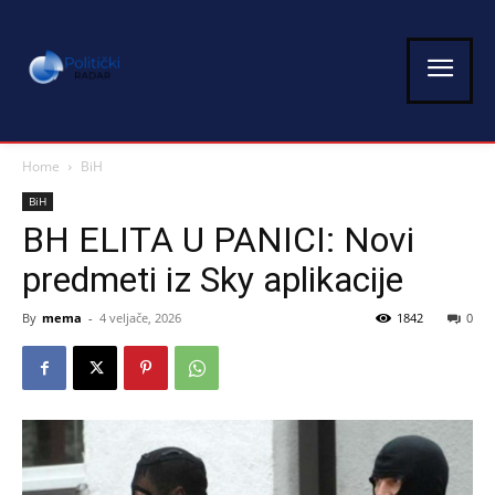
Home
BiH
BiH
BH ELITA U PANICI: Novi
predmeti iz Sky aplikacije
By
mema
-
4 veljače, 2026
1842
0