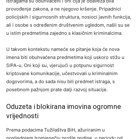
Istragama su obuhvaćeni i oni čija je obaveza bila
provođenje zakona, a ne njegovo kršenje. Pripadnici
policijskih i sigurnosnih struktura, nosioci javnih funkcija,
ali i osobe s određenim društvenim ugledom, našli su se
u istim predmetima zajedno s klasičnim kriminalcima.
U takvom kontekstu nameće se pitanje koja će nova
imena biti obuhvaćena predmetima koji uskoro stižu u
SIPA-u. Oni koji su, vjerujući u potpunu sigurnost
kriptovane komunikacije, učestvovali u kriminalnim
dogovorima, a do sada nisu bili predmet istraga, s
posebnom pažnjom prate dalji razvoj situacije.
Oduzeta i blokirana imovina ogromne
vrijednosti
Prema podacima Tužilaštva BiH, ažuriranim u
posljednjem tromjesečju prošle godine, u periodu od