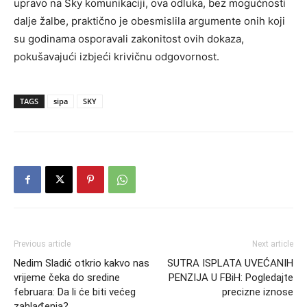
upravo na Sky komunikaciji, ova odluka, bez mogućnosti
dalje žalbe, praktično je obesmislila argumente onih koji
su godinama osporavali zakonitost ovih dokaza,
pokušavajući izbjeći krivičnu odgovornost.
TAGS
sipa
SKY
Previous article
Next article
Nedim Sladić otkrio kakvo nas
SUTRA ISPLATA UVEĆANIH
vrijeme čeka do sredine
PENZIJA U FBiH: Pogledajte
februara: Da li će biti većeg
precizne iznose
zahlađenja?