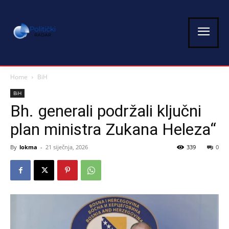
Home
BiH
BiH
Bh. generali podržali ključni
plan ministra Zukana Heleza“
By
lokma
-
21 siječnja, 2026
339
0