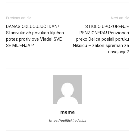
Previous article
Next article
DANAS ODLUČUJUĆI DAN!
STIGLO UPOZORENJE
Stanivuković povukao ključan
PENZIONERA! Penzioneri
potez protiv ove Vlade! SVE
preko Delića poslali poruku
SE MIJENJA!?
Nikšiću – zakon spreman za
usvajanje?
mema
https://politickiradar.ba