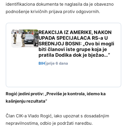
identifikaciona dokumenta te naglasila da je obavezno
podnošenje krivičnih prijava protiv odgovornih.
REAKCIJA IZ AMERIKE, NAKON
UPADA SPECIJALACA RS-a U
SREDNJOJ BOSNI: „Ovo bi mogli
biti članovi iste grupe koja je
pratila Dodika dok je bježao…“
BIH
|
prije 6 dana
Rogić jedini protiv: „Previše je kontrola, idemo ka
kašnjenju rezultata”
Član CIK-a Vlado Rogić, iako upoznat s dosadašnjim
nepravilnostima, odbio je podržati naredbu.