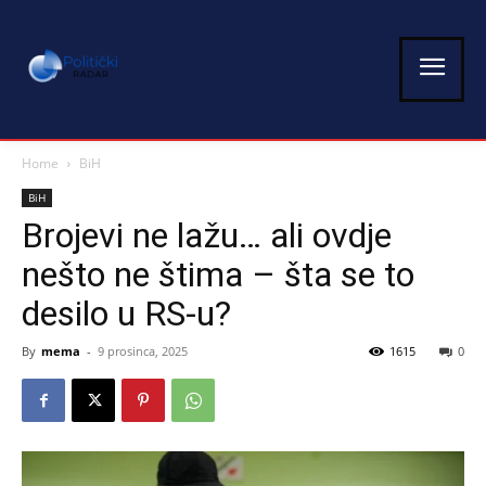
Home
BiH
BiH
Brojevi ne lažu… ali ovdje
nešto ne štima – šta se to
desilo u RS-u?
By
mema
-
9 prosinca, 2025
1615
0