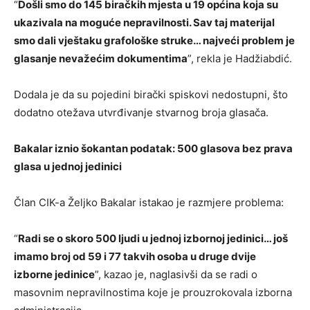
“
Došli smo do 145 biračkih mjesta u 19 općina koja su
ukazivala na moguće nepravilnosti. Sav taj materijal
smo dali vještaku grafološke struke… najveći problem je
glasanje nevažećim dokumentima
”, rekla je Hadžiabdić.
Dodala je da su pojedini birački spiskovi nedostupni, što
dodatno otežava utvrđivanje stvarnog broja glasača.
Bakalar iznio šokantan podatak: 500 glasova bez prava
glasa u jednoj jedinici
Član CIK-a Željko Bakalar istakao je razmjere problema:
“
Radi se o skoro 500 ljudi u jednoj izbornoj jedinici… još
imamo broj od 59 i 77 takvih osoba u druge dvije
izborne jedinice
”, kazao je, naglasivši da se radi o
masovnim nepravilnostima koje je prouzrokovala izborna