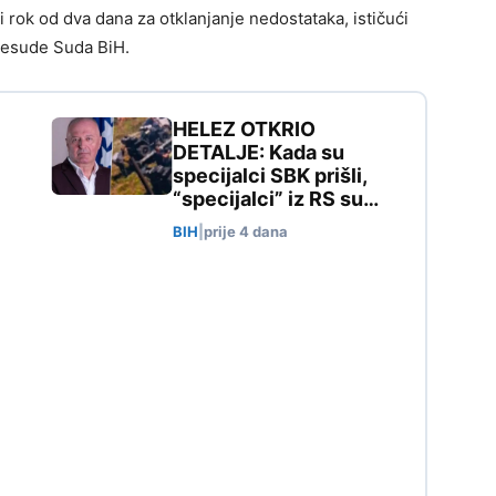
 rok od dva dana za otklanjanje nedostataka, ističući
presude Suda BiH.
HELEZ OTKRIO
DETALJE: Kada su
specijalci SBK prišli,
“specijalci” iz RS su…
BIH
|
prije 4 dana