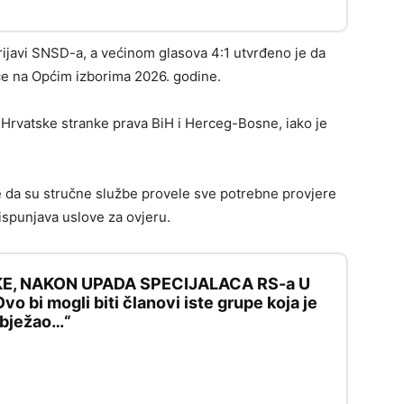
prijavi SNSD-a, a većinom glasova 4:1 utvrđeno je da
će na Općim izborima 2026. godine.
 Hrvatske stranke prava BiH i Herceg-Bosne, iako je
je da su stručne službe provele sve potrebne provjere
 ispunjava uslove za ovjeru.
KE, NAKON UPADA SPECIJALACA RS-a U
 bi mogli biti članovi iste grupe koja je
e bježao…“