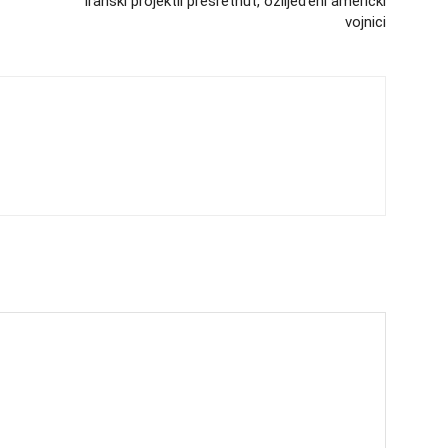
Iranski projektil presretnut, ozlijeđeni američki
vojnici