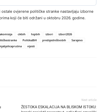
stale ovjerene političke stranke nastavljaju izborne
orima koji će biti održani u oktobru 2026. godine.
akomisija
cikbih
hspbih
izbori
izbori2026
litičkestranke
PolitikaBiH
predsjedništvobih
Sarajevo
njabjelicaprutina
vijesti
Next article
u
ŽESTOKA ESKALACIJA NA BLISKOM ISTOKU: