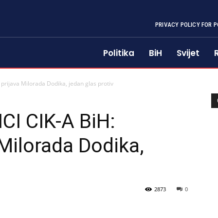
PRIVACY POLICY FOR P
Politika
BiH
Svijet
rijava Milorada Dodika, jedan glas protiv
I CIK-A BiH:
 Milorada Dodika,
2873
0