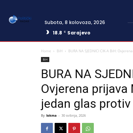
Subota, 8 kolovoza, 2026
18.8
Sarajevo
C
Home
BiH
BURA NA SJEDNICI CIK-A BiH: Ovjerena p
BiH
BURA NA SJEDNIC
Ovjerena prijava
jedan glas protiv
By
lokma
-
30 svibnja, 2026