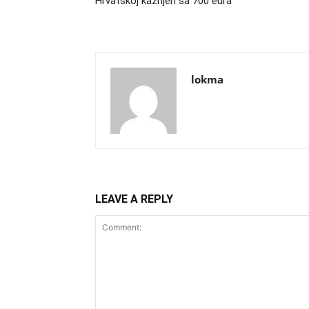
Hrvatskoj kažnjen sa 700 eura
lokma
LEAVE A REPLY