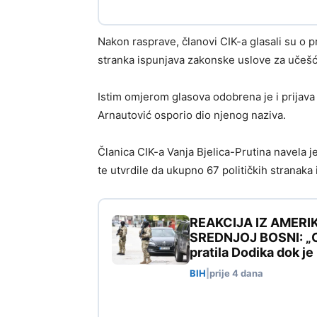
Nakon rasprave, članovi CIK-a glasali su o 
stranka ispunjava zakonske uslove za učeš
Istim omjerom glasova odobrena je i prijava
Arnautović osporio dio njenog naziva.
Članica CIK-a Vanja Bjelica-Prutina navela 
te utvrdile da ukupno 67 političkih stranaka
REAKCIJA IZ AMERI
SREDNJOJ BOSNI: „Ovo
pratila Dodika dok j
BIH
|
prije 4 dana