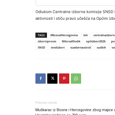
Odlukom Centralne izborne komisije SNSD i o
aktivnosti i stiču pravo učešća na Općim izb
TAGS
#BosnaIHercegovina
bih
centralnaizborn
izborniproces
MiloradDodik
općiizbori2026
po
SNSD
snsdizbori
suadarnautović
sudbih
va
Previous article
Muškarac iz Bosne i Hercegovine zbog majice 