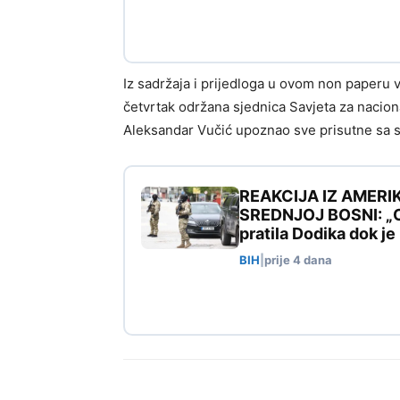
Iz sadržaja i prijedloga u ovom non paperu vi
četvrtak održana sjednica Savjeta za nacion
Aleksandar Vučić upoznao sve prisutne sa 
REAKCIJA IZ AMERI
SREDNJOJ BOSNI: „Ovo
pratila Dodika dok j
BIH
|
prije 4 dana