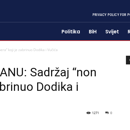
PRIVACY POLICY FOR P
Politika
BiH
Svijet
” koji je zabrinuo Dodika i Vučića
NU: Sadržaj “non
abrinuo Dodika i
1271
0