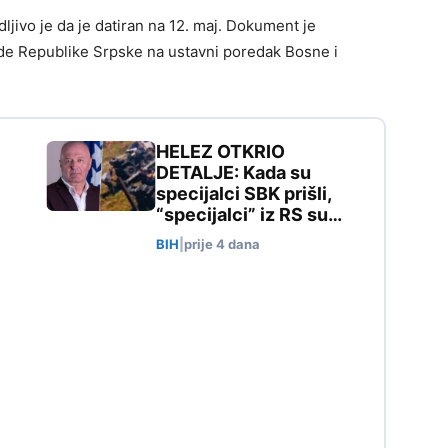
ljivo je da je datiran na 12. maj. Dokument je
de Republike Srpske na ustavni poredak Bosne i
HELEZ OTKRIO
DETALJE: Kada su
specijalci SBK prišli,
“specijalci” iz RS su…
BIH
|
prije 4 dana