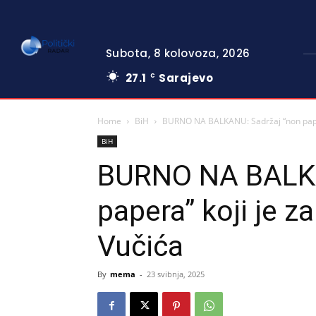
Subota, 8 kolovoza, 2026
27.1
Sarajevo
C
Home
BiH
BURNO NA BALKANU: Sadržaj “non papera
BiH
BURNO NA BALKA
papera” koji je z
Vučića
By
mema
-
23 svibnja, 2025