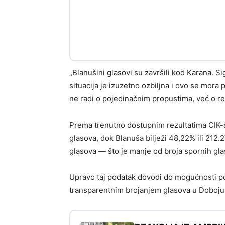
„Blanušini glasovi su završili kod Karana. Si
situacija je izuzetno ozbiljna i ovo se mora p
ne radi o pojedinačnim propustima, već o re
Prema trenutno dostupnim rezultatima CIK-
glasova, dok Blanuša bilježi 48,22% ili 212.
glasova — što je manje od broja spornih gla
Upravo taj podatak dovodi do mogućnosti po
transparentnim brojanjem glasova u Doboju m