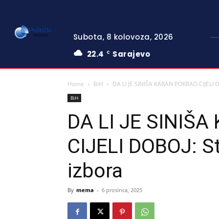
Subota, 8 kolovoza, 2026
22.4
Sarajevo
C
Home
BiH
DA LI JE SINIŠA KARAN POKRAO CIJELI DOB
BiH
DA LI JE SINIŠ
CIJELI DOBOJ: Sti
izbora
By
mema
-
6 prosinca, 2025