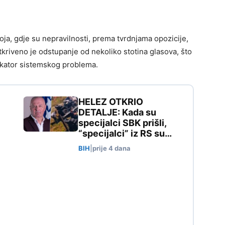
oja, gdje su nepravilnosti, prema tvrdnjama opozicije,
tkriveno je odstupanje od nekoliko stotina glasova, što
dikator sistemskog problema.
HELEZ OTKRIO
DETALJE: Kada su
specijalci SBK prišli,
“specijalci” iz RS su…
BIH
|
prije 4 dana