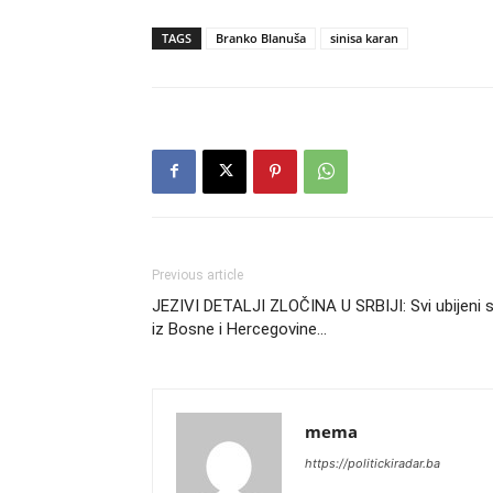
TAGS
Branko Blanuša
sinisa karan
Previous article
JEZIVI DETALJI ZLOČINA U SRBIJI: Svi ubijeni 
iz Bosne i Hercegovine…
mema
https://politickiradar.ba