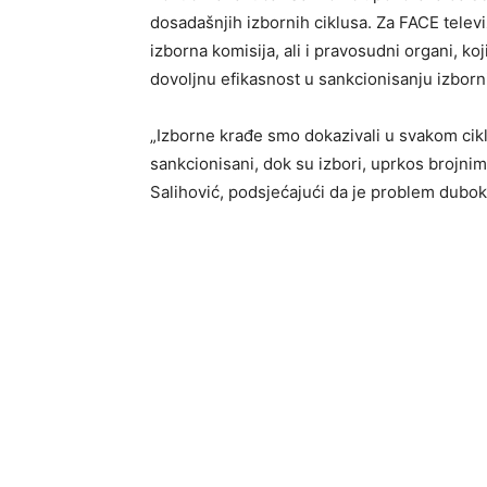
dosadašnjih izbornih ciklusa. Za FACE televi
izborna komisija, ali i pravosudni organi, k
dovoljnu efikasnost u sankcionisanju izborni
„Izborne krađe smo dokazivali u svakom cikl
sankcionisani, dok su izbori, uprkos brojni
Salihović, podsjećajući da je problem dubok