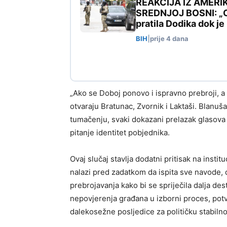
REAKCIJA IZ AMERI
SREDNJOJ BOSNI: „Ovo
pratila Dodika dok j
BIH
|
prije 4 dana
„Ako se Doboj ponovo i ispravno prebroji, 
otvaraju Bratunac, Zvornik i Laktaši. Blanu
tumačenju, svaki dokazani prelazak glasova
pitanje identitet pobjednika.
Ovaj slučaj stavlja dodatni pritisak na insti
nalazi pred zadatkom da ispita sve navode, 
prebrojavanja kako bi se spriječila dalja de
nepovjerenja građana u izborni proces, potvr
dalekosežne posljedice za političku stabilnost