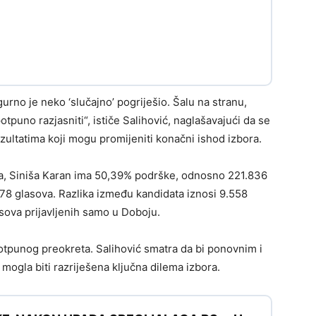
gurno je neko ‘slučajno’ pogriješio. Šalu na stranu,
otpuno razjasniti“, ističe Salihović, naglašavajući da se
zultatima koji mogu promijeniti konačni ishod izbora.
a, Siniša Karan ima 50,39% podrške, odnosno 221.836
278 glasova. Razlika između kandidata iznosi 9.558
sova prijavljenih samo u Doboju.
tpunog preokreta. Salihović smatra da bi ponovnim i
ogla biti razriješena ključna dilema izbora.