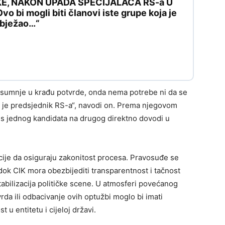
KE, NAKON UPADA SPECIJALACA RS-a U
 bi mogli biti članovi iste grupe koja je
e bježao…“
a sumnje u krađu potvrde, onda nema potrebe ni da se
ša je predsjednik RS-a“, navodi on. Prema njegovom
 s jednog kandidata na drugog direktno dovodi u
tucije da osiguraju zakonitost procesa. Pravosuđe se
dok CIK mora obezbijediti transparentnost i tačnost
stabilizacija političke scene. U atmosferi povećanog
da ili odbacivanje ovih optužbi moglo bi imati
 u entitetu i cijeloj državi.