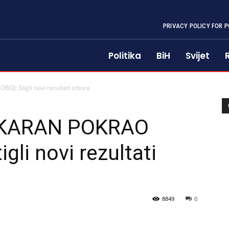
PRIVACY POLICY FOR P
Politika
BiH
Svijet
OJ: Stigli novi rezultati izbora
A KARAN POKRAO
gli novi rezultati
8849
0