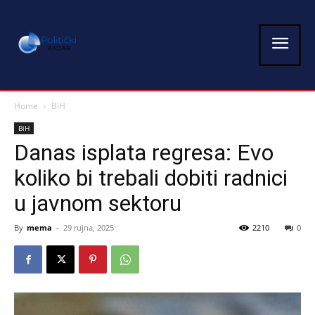
Home
BiH
BiH
Danas isplata regresa: Evo
koliko bi trebali dobiti radnici
u javnom sektoru
By
mema
-
29 rujna, 2025
2210
0