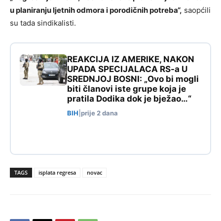
u planiranju ljetnih odmora i porodičnih potreba“,
saopćili
su tada sindikalisti.
REAKCIJA IZ AMERIKE, NAKON
UPADA SPECIJALACA RS-a U
SREDNJOJ BOSNI: „Ovo bi mogli
biti članovi iste grupe koja je
pratila Dodika dok je bježao…“
BIH
|
prije 2 dana
TAGS
isplata regresa
novac