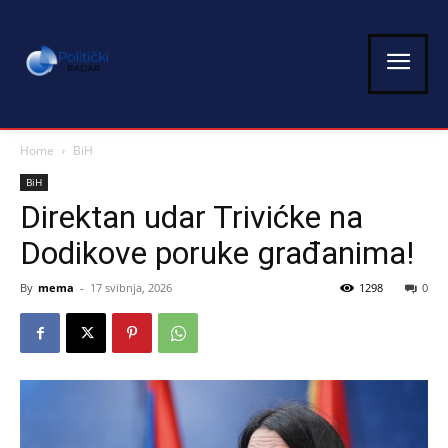
Home
BiH
BiH
Direktan udar Trivićke na
Dodikove poruke građanima!
By
mema
-
17 svibnja, 2026
1298
0