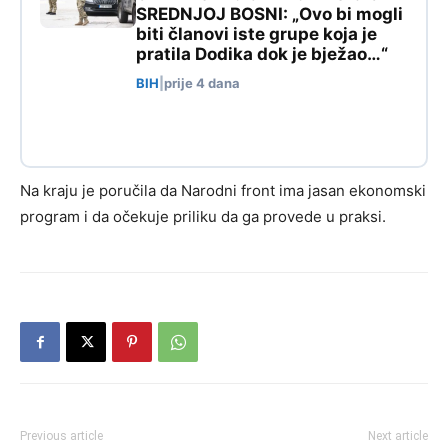
SREDNJOJ BOSNI: „Ovo bi mogli
biti članovi iste grupe koja je
pratila Dodika dok je bježao…“
BIH
|
prije 4 dana
Na kraju je poručila da Narodni front ima jasan ekonomski
program i da očekuje priliku da ga provede u praksi.
Previous article
Next article