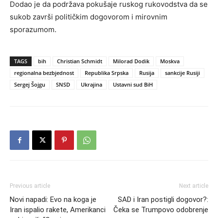
Dodao je da podržava pokušaje ruskog rukovodstva da se
sukob završi političkim dogovorom i mirovnim
sporazumom.
TAGS
bih
Christian Schmidt
Milorad Dodik
Moskva
regionalna bezbjednost
Republika Srpska
Rusija
sankcije Rusiji
Sergej Šojgu
SNSD
Ukrajina
Ustavni sud BiH
Previous article
Next article
Novi napadi: Evo na koga je
SAD i Iran postigli dogovor?:
Iran ispalio rakete, Amerikanci
Čeka se Trumpovo odobrenje