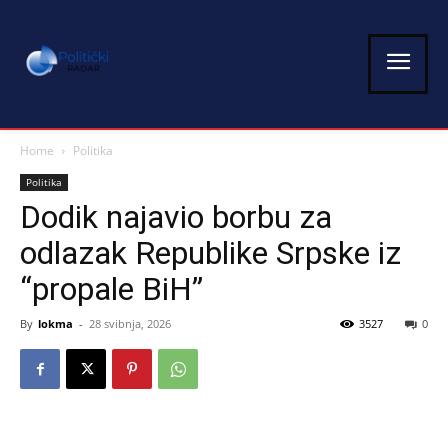
Home
Politika
Politika
Dodik najavio borbu za
odlazak Republike Srpske iz
“propale BiH”
By
lokma
-
28 svibnja, 2026
3527
0