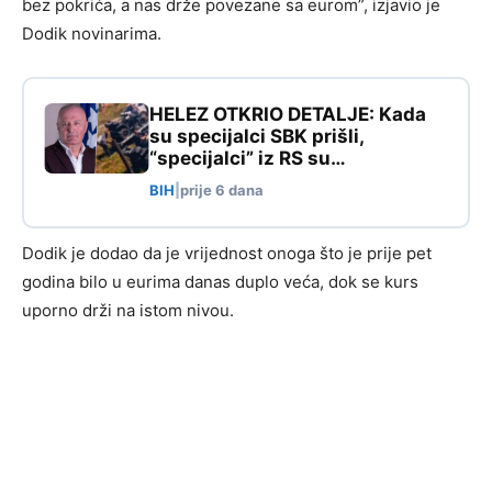
bez pokrića, a nas drže povezane sa eurom”, izjavio je
Dodik novinarima.
HELEZ OTKRIO DETALJE: Kada
su specijalci SBK prišli,
“specijalci” iz RS su…
BIH
|
prije 6 dana
Dodik je dodao da je vrijednost onoga što je prije pet
godina bilo u eurima danas duplo veća, dok se kurs
uporno drži na istom nivou.