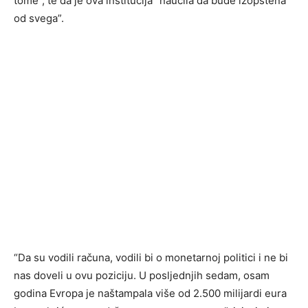
tome”, te da je ova institucija “naučila da bude izopštena
od svega”.
“Da su vodili računa, vodili bi o monetarnoj politici i ne bi
nas doveli u ovu poziciju. U posljednjih sedam, osam
godina Evropa je naštampala više od 2.500 milijardi eura