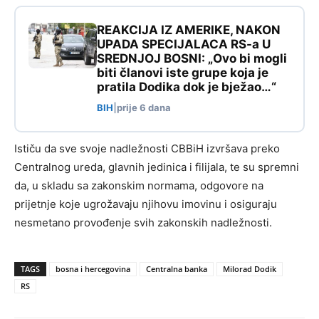
REAKCIJA IZ AMERIKE, NAKON
UPADA SPECIJALACA RS-a U
SREDNJOJ BOSNI: „Ovo bi mogli
biti članovi iste grupe koja je
pratila Dodika dok je bježao…“
BIH
|
prije 6 dana
Ističu da sve svoje nadležnosti CBBiH izvršava preko
Centralnog ureda, glavnih jedinica i filijala, te su spremni
da, u skladu sa zakonskim normama, odgovore na
prijetnje koje ugrožavaju njihovu imovinu i osiguraju
nesmetano provođenje svih zakonskih nadležnosti.
TAGS
bosna i hercegovina
Centralna banka
Milorad Dodik
RS