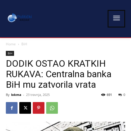
Home
BiH
BiH
DODIK OSTAO KRATKIH
RUKAVA: Centralna banka
BiH mu zatvorila vrata
By
lokma
-
23 travnja, 2025
691
0