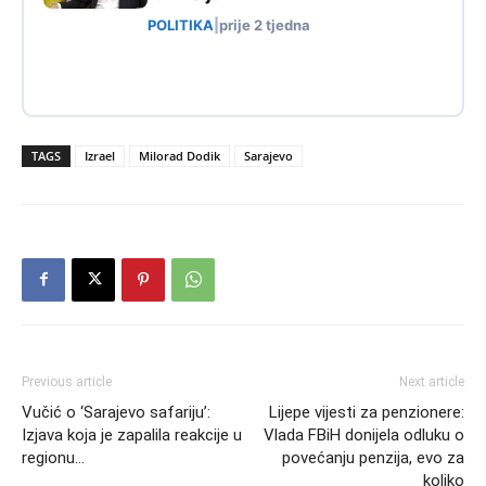
POLITIKA
|
prije 2 tjedna
TAGS
Izrael
Milorad Dodik
Sarajevo
Previous article
Next article
Vučić o ‘Sarajevo safariju’:
Lijepe vijesti za penzionere:
Izjava koja je zapalila reakcije u
Vlada FBiH donijela odluku o
regionu…
povećanju penzija, evo za
koliko