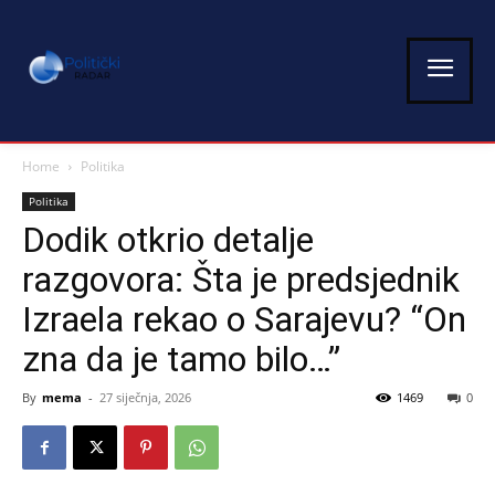
Home
Politika
Politika
Dodik otkrio detalje
razgovora: Šta je predsjednik
Izraela rekao o Sarajevu? “On
zna da je tamo bilo…”
By
mema
-
27 siječnja, 2026
1469
0