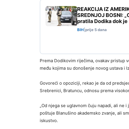
REAKCIJA IZ AMERI
SREDNJOJ BOSNI: „Ovo
pratila Dodika dok j
BIH
|
prije 5 dana
Prema Dodikovim riječima, ovakav pristup vod
među kojima su donošenje novog ustava i I
Govoreći o opoziciji, rekao je da od preds
Srebrenici, Bratuncu, odnosu prema visoko
„Od njega se uglavnom čuju napadi, ali ne i j
poštuje Blanušino akademsko zvanje, ali sm
iskustvo.