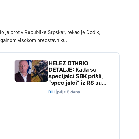
ilo je protiv Republike Srpske“, rekao je Dodik,
legalnom visokom predstavniku.
HELEZ OTKRIO
DETALJE: Kada su
specijalci SBK prišli,
“specijalci” iz RS su…
BIH
|
prije 5 dana