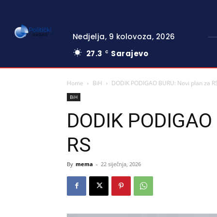
Nedjelja, 9 kolovoza, 2026
27.3
Sarajevo
C
Home
BiH
DODIK PODIGAO BURU: Novi plan za R
BiH
DODIK PODIGAO B
RS
By
mema
-
22 siječnja, 2026