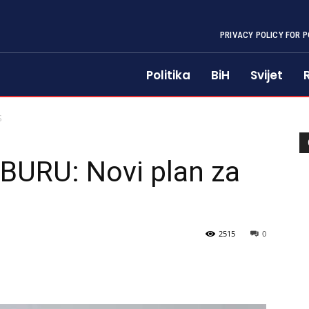
PRIVACY POLICY FOR P
Politika
BiH
Svijet
S
URU: Novi plan za
2515
0