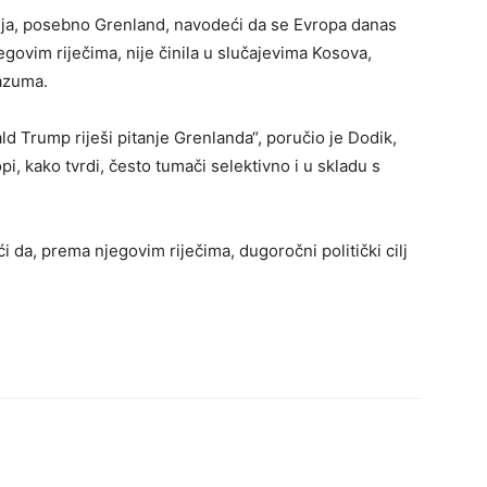
nja, posebno Grenland, navodeći da se Evropa danas
egovim riječima, nije činila u slučajevima Kosova,
azuma.
 Trump riješi pitanje Grenlanda“, poručio je Dodik,
i, kako tvrdi, često tumači selektivno i u skladu s
ći da, prema njegovim riječima, dugoročni politički cilj