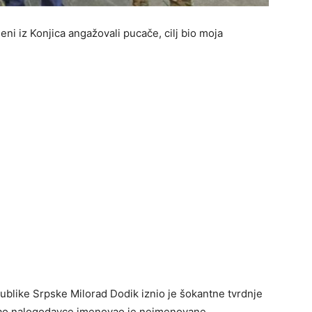
eni iz Konjica angažovali pucače, cilj bio moja
ike Srpske Milorad Dodik iznio je šokantne tvrdnje
a kao nalogodavce imenovao je neimenovane