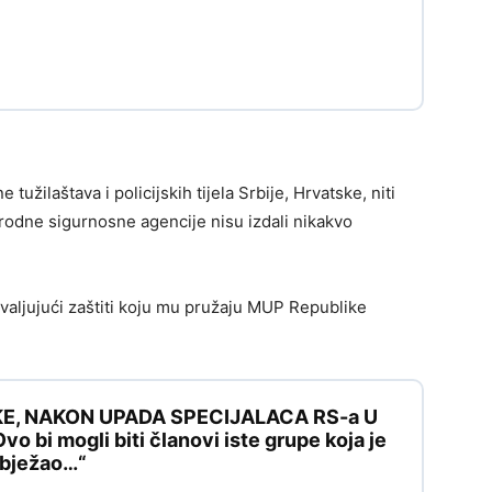
užilaštava i policijskih tijela Srbije, Hrvatske, niti
rodne sigurnosne agencije nisu izdali nikakvo
hvaljujući zaštiti koju mu pružaju MUP Republike
KE, NAKON UPADA SPECIJALACA RS-a U
 bi mogli biti članovi iste grupe koja je
e bježao…“