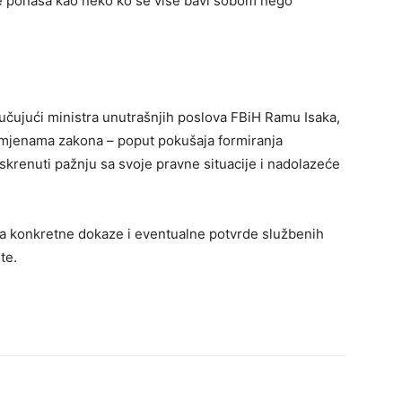
n se ponaša kao neko ko se više bavi sobom nego
jučujući ministra unutrašnjih poslova FBiH Ramu Isaka,
 izmjenama zakona – poput pokušaja formiranja
skrenuti pažnju sa svoje pravne situacije i nadolazeće
čeka konkretne dokaze i eventualne potvrde službenih
te.