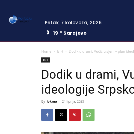
Petak, 7 kolovoza, 2026
19
Sarajevo
C
Home
BiH
Dodik u drami, Vučić u sjeni – plan ideo
BiH
Dodik u drami, Vu
ideologije Srpsko
By
lokma
-
24 lipnja, 2025