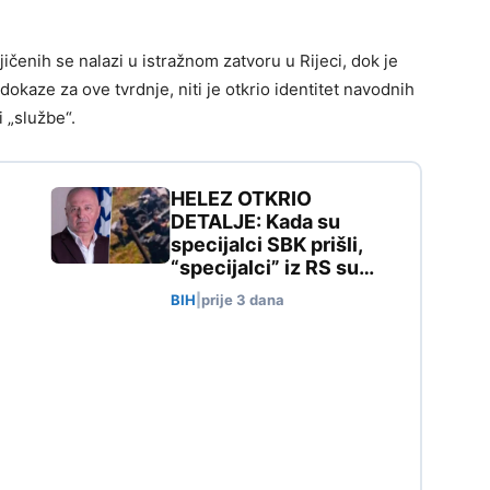
enih se nalazi u istražnom zatvoru u Rijeci, dok je
 dokaze za ove tvrdnje, niti je otkrio identitet navodnih
i „službe“.
HELEZ OTKRIO
DETALJE: Kada su
specijalci SBK prišli,
“specijalci” iz RS su…
BIH
|
prije 3 dana