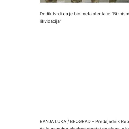
Dodik tvrdi da je bio meta atentata: “Biznism
likvidacija”
BANJA LUKA / BEOGRAD – Predsjednik Republ
da je navodno planiran atentat na njega, 