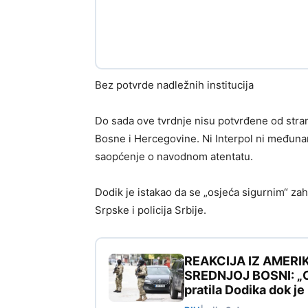
Bez potvrde nadležnih institucija
Do sada ove tvrdnje nisu potvrđene od strane t
Bosne i Hercegovine. Ni Interpol ni međuna
saopćenje o navodnom atentatu.
Dodik je istakao da se „osjeća sigurnim“ za
Srpske i policija Srbije.
REAKCIJA IZ AMERI
SREDNJOJ BOSNI: „Ovo
pratila Dodika dok j