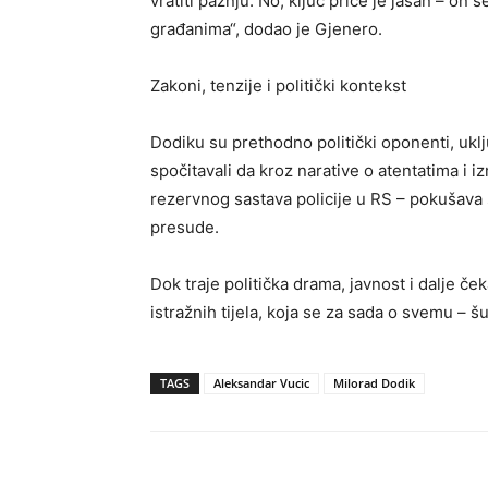
vratiti pažnju. No, ključ priče je jasan – o
građanima“, dodao je Gjenero.
Zakoni, tenzije i politički kontekst
Dodiku su prethodno politički oponenti, ukl
spočitavali da kroz narative o atentatima i
rezervnog sastava policije u RS – pokušava 
presude.
Dok traje politička drama, javnost i dalje 
istražnih tijela, koja se za sada o svemu – šu
TAGS
Aleksandar Vucic
Milorad Dodik