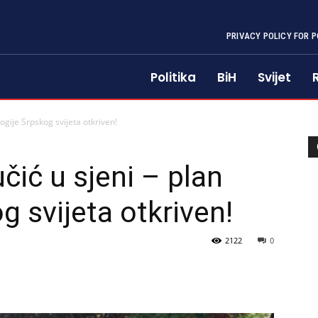
PRIVACY POLICY FOR P
Politika
BiH
Svijet
logije Srpskog svijeta otkriven!
čić u sjeni – plan
g svijeta otkriven!
2122
0