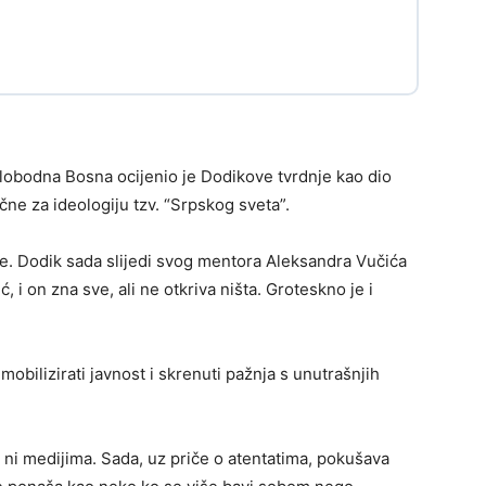
Slobodna Bosna ocijenio je Dodikove tvrdnje kao dio
čne za ideologiju tzv. “Srpskog sveta”.
je. Dodik sada slijedi svog mentora Aleksandra Vučića
 i on zna sve, ali ne otkriva ništa. Groteskno je i
obilizirati javnost i skrenuti pažnja s unutrašnjih
 ni medijima. Sada, uz priče o atentatima, pokušava