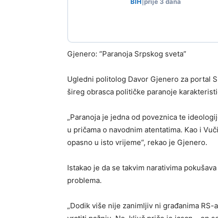
BIH
|
prije 3 dana
Gjenero: “Paranoja Srpskog sveta”
Ugledni politolog Davor Gjenero za portal 
šireg obrasca političke paranoje karakteristi
„Paranoja je jedna od poveznica te ideologi
u pričama o navodnim atentatima. Kao i Vučić,
opasno u isto vrijeme“, rekao je Gjenero.
Istakao je da se takvim narativima pokušava m
problema.
„Dodik više nije zanimljiv ni građanima RS-a