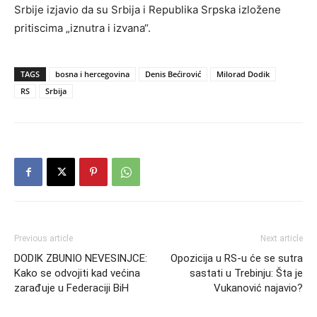
Srbije izjavio da su Srbija i Republika Srpska izložene
pritiscima „iznutra i izvana“.
TAGS
bosna i hercegovina
Denis Bećirović
Milorad Dodik
RS
Srbija
Previous article
Next article
DODIK ZBUNIO NEVESINJCE:
Opozicija u RS-u će se sutra
Kako se odvojiti kad većina
sastati u Trebinju: Šta je
zarađuje u Federaciji BiH
Vukanović najavio?