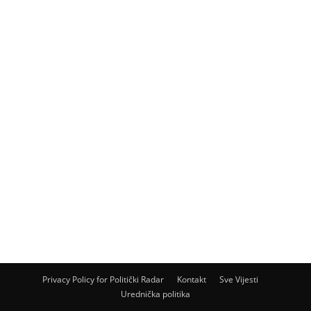
Privacy Policy for Politički Radar
Kontakt
Sve Vijesti
Urednička politika