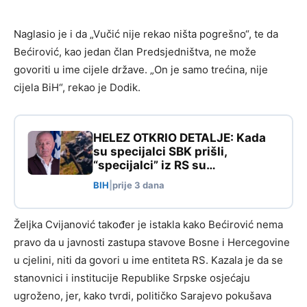
Naglasio je i da „Vučić nije rekao ništa pogrešno“, te da
Bećirović, kao jedan član Predsjedništva, ne može
govoriti u ime cijele države. „On je samo trećina, nije
cijela BiH“, rekao je Dodik.
HELEZ OTKRIO DETALJE: Kada
su specijalci SBK prišli,
“specijalci” iz RS su…
BIH
|
prije 3 dana
Željka Cvijanović također je istakla kako Bećirović nema
pravo da u javnosti zastupa stavove Bosne i Hercegovine
u cjelini, niti da govori u ime entiteta RS. Kazala je da se
stanovnici i institucije Republike Srpske osjećaju
ugroženo, jer, kako tvrdi, političko Sarajevo pokušava