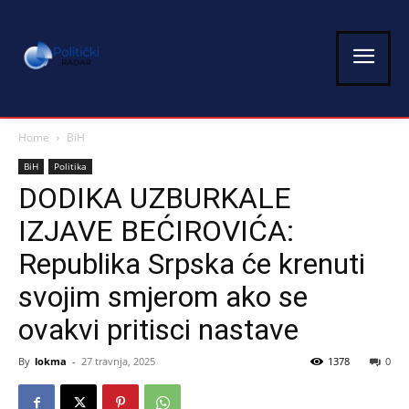
Home
BiH
BiH
Politika
DODIKA UZBURKALE
IZJAVE BEĆIROVIĆA:
Republika Srpska će krenuti
svojim smjerom ako se
ovakvi pritisci nastave
By
lokma
-
27 travnja, 2025
1378
0