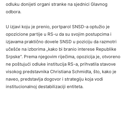
odluku donijeti organi stranke na sjednici Glavnog
odbora.
U izjavi koju je prenio, portparol SNSD-a optužio je
opozicione partije u RS-u da su svojim postupcima i
izjavama praktično dovele SNSD u poziciju da razmotri
učešće na izborima „kako bi branio interese Republike
Srpske“. Prema njegovim riječima, opozicija je, otvoreno
ne poštujući odluke institucija RS-a, prihvatila stavove
visokog predstavnika Christiana Schmidta, što, kako je
naveo, predstavlja dogovor i strategiju koja vodi
institucionalnoj destabilizaciji entiteta.