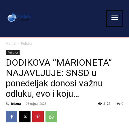
Home
Politika
Politika
DODIKOVA “MARIONETA”
NAJAVLJUJE: SNSD u
ponedeljak donosi važnu
odluku, evo i koju…
By
lokma
-
26 rujna, 2025
2127
0