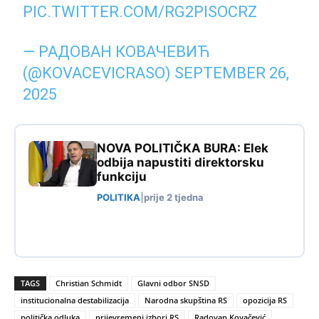
PIC.TWITTER.COM/RG2PISOCRZ
— РАДОВАН КОВАЧЕВИЋ
(@KOVACEVICRASO)
SEPTEMBER 26,
2025
NOVA POLITIČKA BURA: Elek
odbija napustiti direktorsku
funkciju
POLITIKA
|
prije 2 tjedna
TAGS
Christian Schmidt
Glavni odbor SNSD
institucionalna destabilizacija
Narodna skupština RS
opozicija RS
politička odluka
prijevremeni izbori RS
Radovan Kovačević