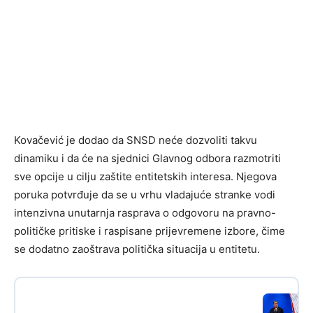
Kovačević je dodao da SNSD neće dozvoliti takvu
dinamiku i da će na sjednici Glavnog odbora razmotriti
sve opcije u cilju zaštite entitetskih interesa. Njegova
poruka potvrđuje da se u vrhu vladajuće stranke vodi
intenzivna unutarnja rasprava o odgovoru na pravno-
političke pritiske i raspisane prijevremene izbore, čime
se dodatno zaoštrava politička situacija u entitetu.