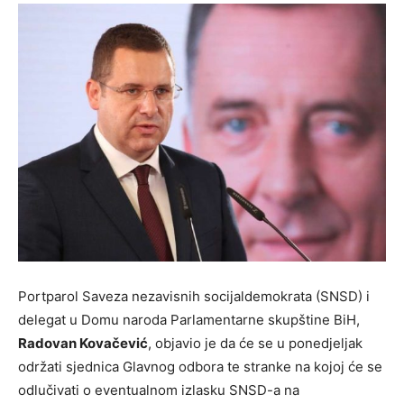
Portparol Saveza nezavisnih socijaldemokrata (SNSD) i
delegat u Domu naroda Parlamentarne skupštine BiH,
Radovan Kovačević
, objavio je da će se u ponedjeljak
održati sjednica Glavnog odbora te stranke na kojoj će se
odlučivati o eventualnom izlasku SNSD-a na