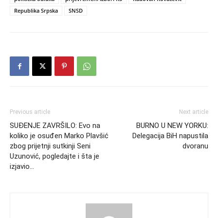
Republika Srpska
SNSD
Previous article
Next article
SUĐENJE ZAVRŠILO: Evo na
BURNO U NEW YORKU:
koliko je osuđen Marko Plavšić
Delegacija BiH napustila
zbog prijetnji sutkinji Seni
dvoranu
Uzunović, pogledajte i šta je
izjavio…