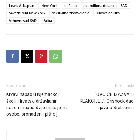
Lewis A. Kaplan
New York
odšteta
pet miliona dolara
SAD
Savezni sud New York
seksualno zlostavljanje
sudska odluka
Vrhovni sud SAD
žalba
Previous article
Next article
Krvavi napad u Njemačkoj
“OVO ĆE IZAZVATI
školi: Hrvatski državljanin
REAKCIJE…”: Crishock dao
nožem napao dvije maloljetne
izjavu o Srebrenici
osobe, pronađen i pištolj