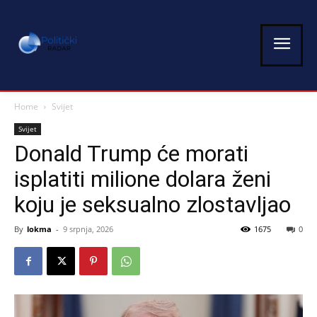
Home
Svijet
Svijet
Donald Trump će morati
isplatiti milione dolara ženi
koju je seksualno zlostavljao
By
lokma
-
9 srpnja, 2026
1675
0