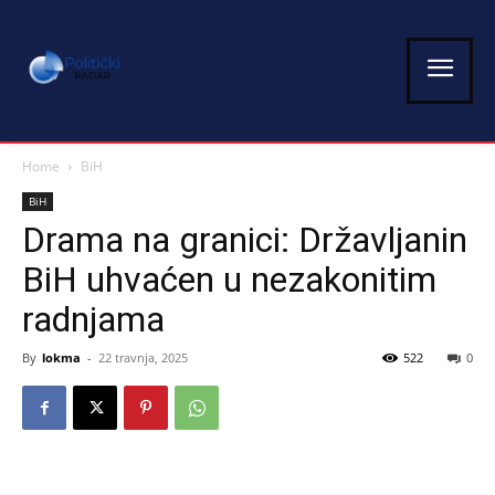
Home
BiH
BiH
Drama na granici: Državljanin
BiH uhvaćen u nezakonitim
radnjama
By
lokma
-
22 travnja, 2025
522
0