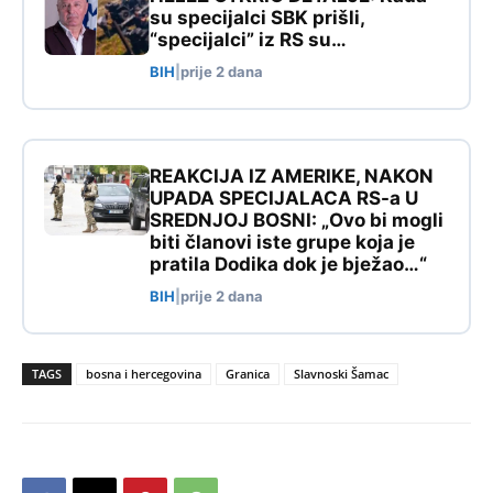
su specijalci SBK prišli,
“specijalci” iz RS su…
BIH
|
prije 2 dana
REAKCIJA IZ AMERIKE, NAKON
UPADA SPECIJALACA RS-a U
SREDNJOJ BOSNI: „Ovo bi mogli
biti članovi iste grupe koja je
pratila Dodika dok je bježao…“
BIH
|
prije 2 dana
TAGS
bosna i hercegovina
Granica
Slavnoski Šamac