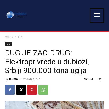
Home
BiH
BiH
DUG JE ZAO DRUG:
Elektroprivrede u dubiozi,
Srbiji 900.000 tona uglja
By
lokma
-
29 travnja, 2025
651
0