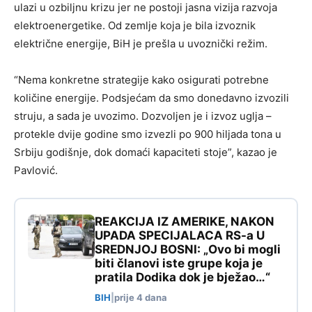
ulazi u ozbiljnu krizu jer ne postoji jasna vizija razvoja
elektroenergetike. Od zemlje koja je bila izvoznik
električne energije, BiH je prešla u uvoznički režim.
“Nema konkretne strategije kako osigurati potrebne
količine energije. Podsjećam da smo donedavno izvozili
struju, a sada je uvozimo. Dozvoljen je i izvoz uglja –
protekle dvije godine smo izvezli po 900 hiljada tona u
Srbiju godišnje, dok domaći kapaciteti stoje”, kazao je
Pavlović.
REAKCIJA IZ AMERIKE, NAKON
UPADA SPECIJALACA RS-a U
SREDNJOJ BOSNI: „Ovo bi mogli
biti članovi iste grupe koja je
pratila Dodika dok je bježao…“
BIH
|
prije 4 dana