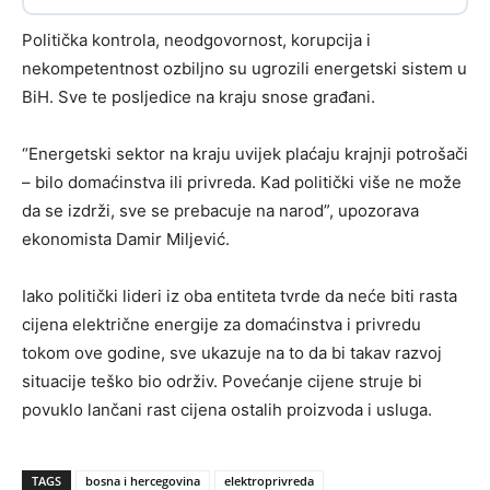
Politička kontrola, neodgovornost, korupcija i
nekompetentnost ozbiljno su ugrozili energetski sistem u
BiH. Sve te posljedice na kraju snose građani.
“Energetski sektor na kraju uvijek plaćaju krajnji potrošači
– bilo domaćinstva ili privreda. Kad politički više ne može
da se izdrži, sve se prebacuje na narod”, upozorava
ekonomista Damir Miljević.
Iako politički lideri iz oba entiteta tvrde da neće biti rasta
cijena električne energije za domaćinstva i privredu
tokom ove godine, sve ukazuje na to da bi takav razvoj
situacije teško bio održiv. Povećanje cijene struje bi
povuklo lančani rast cijena ostalih proizvoda i usluga.
TAGS
bosna i hercegovina
elektroprivreda