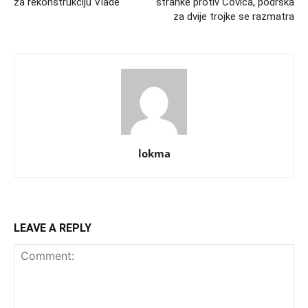
za rekonstrukciju Vlade
stranke protiv Čovića, podrška
za dvije trojke se razmatra
lokma
LEAVE A REPLY