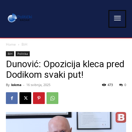
Home
BiH
BiH
Politika
Dunović: Opozicija kleca pred
Dodikom svaki put!
By
lokma
-
16 svibnja, 2025
473
0