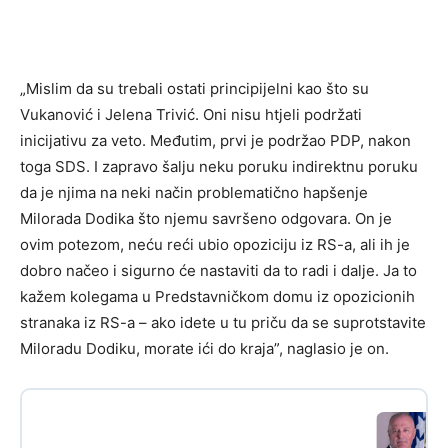
„Mislim da su trebali ostati principijelni kao što su
Vukanović i Jelena Trivić. Oni nisu htjeli podržati
inicijativu za veto. Međutim, prvi je podržao PDP, nakon
toga SDS. I zapravo šalju neku poruku indirektnu poruku
da je njima na neki način problematično hapšenje
Milorada Dodika što njemu savršeno odgovara. On je
ovim potezom, neću reći ubio opoziciju iz RS-a, ali ih je
dobro načeo i sigurno će nastaviti da to radi i dalje. Ja to
kažem kolegama u Predstavničkom domu iz opozicionih
stranaka iz RS-a – ako idete u tu priču da se suprotstavite
Miloradu Dodiku, morate ići do kraja”, naglasio je on.