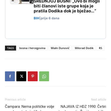
SREDNJOJ BOSNI: „Ovo bi mogli
biti članovi iste grupe koja je
pratila Dodika dok je bježao…“
BIH
|
prije 6 dana
TAGS
bosna i hercegovina
Mialn Dunović
Milorad Dodik
RS
Previous article
Next article
Čampara: Nema političke volje
NAJAVA IZ HDZ 1990: Četiri